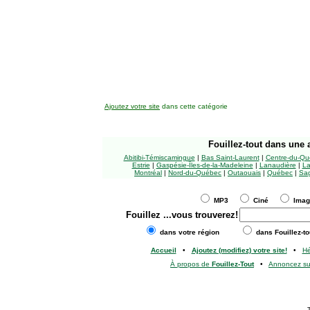
Ajoutez votre site
dans cette catégorie
Fouillez-tout
dans une a
Abitibi-Témiscamingue
|
Bas Saint-Laurent
|
Centre-du-Qu
Estrie
|
Gaspésie-Îles-de-la-Madeleine
|
Lanaudière
|
La
Montréal
|
Nord-du-Québec
|
Outaouais
|
Québec
|
Sag
MP3
Ciné
Ima
Fouillez
...vous trouverez!
dans votre région
dans Fouillez-to
Accueil
•
Ajoutez (modifiez) votre site!
•
H
À propos de
Fouillez-Tout
•
Annoncez s