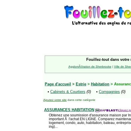
Fouillez-tout dans votre 
AgglomÃ©ration de Sherbrooke
|
Ville de She
Page d'accueil
>
Estrie
>
Habitation
> Assuran
•
Cabinets & Courtiers
(0)
•
Compagnies
(0)
Ajoutez votre site
dans cette catégorie
ASSURANCES HABITATION
cliquez p
Obtenez une soumission d'assurance maison par Inte
important Ã l'achat EN LIGNE. Comparez maintenant
logement, condo, auto, habitation, bateau, entrepris
ing)...