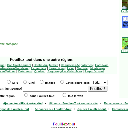
La R
tte catégorie
La R
Fouillez-tout
dans une autre région:
ngue
|
Bas Saint-Laurent
|
Centre-du-Québec
|
Chaudières-Appalaches
|
Côte-Nord
-Îles-de-la-Madeleine
|
Lanaudière
|
Laurentides
|
Laval
|
Mauricie
|
Montérégie
-du-Québec
|
Outaouais
|
Québec
|
Saguenay-Lac-Saint-Jean
|
Page d'accueil
MP3
Ciné
Images
Cotes boursières
us trouverez!
tre région
dans Fouillez-tout
tout le web
•
Ajoutez (modifiez) votre site!
•
Hébergez
Fouillez-Tout
sur votre site
•
Recommandez
Fo
ropos de
Fouillez-Tout
•
Annoncez sur
Fouillez-Tout
•
Ajoutez
Fouillez-Tout
•
Contactez-
F
o
u
i
l
l
e
z
-
t
o
u
t
Tous droits réservés