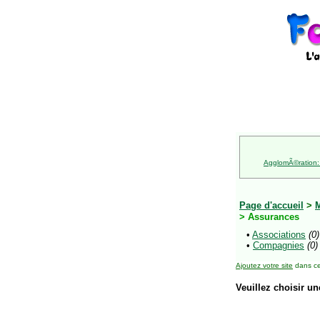
AgglomÃ©ration:
Page d'accueil
>
M
> Assurances
•
Associations
(0)
•
Compagnies
(0)
Ajoutez votre site
dans ce
Veuillez choisir un