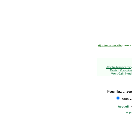
Ajoutez votre site
dans ce
Abitibi-Témiscami
Estrie
|
Gaspésie
Montréal
|
Nord
Fouillez
...vo
dans vo
Accueil
À p