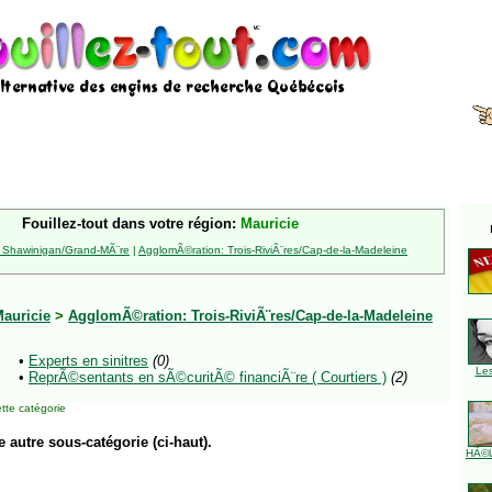
Fouillez-tout dans votre région:
Mauricie
 Shawinigan/Grand-MÃ¨re
|
AgglomÃ©ration: Trois-RiviÃ¨res/Cap-de-la-Madeleine
auricie
>
AgglomÃ©ration: Trois-RiviÃ¨res/Cap-de-la-Madeleine
•
Experts en sinitres
(0)
Le
•
ReprÃ©sentants en sÃ©curitÃ© financiÃ¨re ( Courtiers )
(2)
tte catégorie
e autre sous-catégorie (ci-haut).
HÃ©l