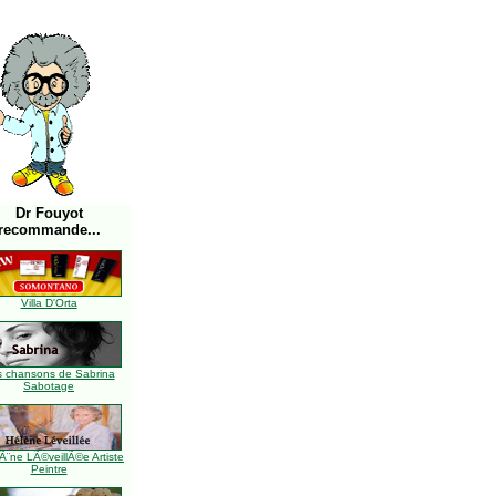
Dr Fouyot
recommande...
Villa D'Orta
s chansons de Sabrina
Sabotage
Ã¨ne LÃ©veillÃ©e Artiste
Peintre