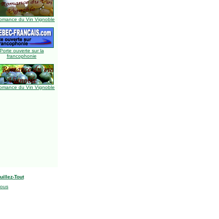
omance du Vin Vignoble
Porte ouverte sur la
francophonie
omance du Vin Vignoble
uillez-Tout
nous