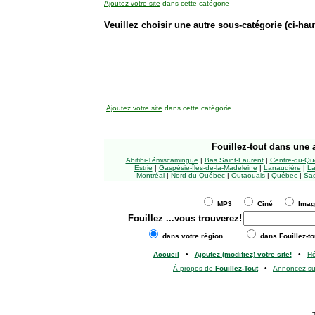
Ajoutez votre site
dans cette catégorie
Veuillez choisir une autre sous-catégorie (ci-haut
Ajoutez votre site
dans cette catégorie
Fouillez-tout
dans une a
Abitibi-Témiscamingue
|
Bas Saint-Laurent
|
Centre-du-Qu
Estrie
|
Gaspésie-Îles-de-la-Madeleine
|
Lanaudière
|
La
Montréal
|
Nord-du-Québec
|
Outaouais
|
Québec
|
Sag
MP3
Ciné
Ima
Fouillez
...vous trouverez!
dans votre région
dans Fouillez-to
Accueil
•
Ajoutez (modifiez) votre site!
•
H
À propos de
Fouillez-Tout
•
Annoncez s