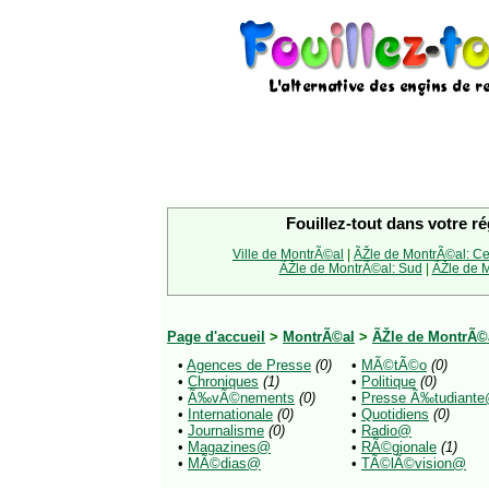
Fouillez-tout dans votre ré
Ville de MontrÃ©al
|
ÃŽle de MontrÃ©al: Ce
ÃŽle de MontrÃ©al: Sud
|
ÃŽle de M
Page d'accueil
>
MontrÃ©al
>
ÃŽle de MontrÃ©a
•
Agences de Presse
(0)
•
MÃ©tÃ©o
(0)
•
Chroniques
(1)
•
Politique
(0)
•
Ã‰vÃ©nements
(0)
•
Presse Ã‰tudiant
•
Internationale
(0)
•
Quotidiens
(0)
•
Journalisme
(0)
•
Radio@
•
Magazines@
•
RÃ©gionale
(1)
•
MÃ©dias@
•
TÃ©lÃ©vision@