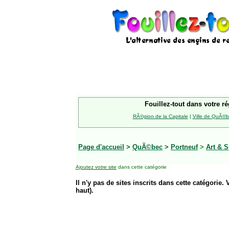
Fouillez-tout dans votre ré
RÃ©gion de la Capitale
|
Ville de QuÃ©
Page d'accueil
>
QuÃ©bec
>
Portneuf
>
Art & S
Ajoutez votre site
dans cette catégorie
Il n'y pas de sites inscrits dans cette catégorie. 
haut).