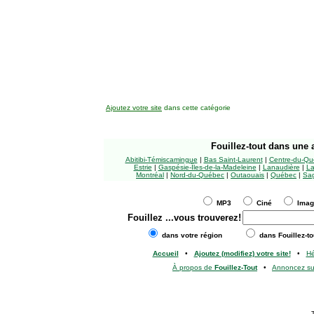
Ajoutez votre site
dans cette catégorie
Fouillez-tout
dans une a
Abitibi-Témiscamingue
|
Bas Saint-Laurent
|
Centre-du-Qu
Estrie
|
Gaspésie-Îles-de-la-Madeleine
|
Lanaudière
|
La
Montréal
|
Nord-du-Québec
|
Outaouais
|
Québec
|
Sag
MP3
Ciné
Ima
Fouillez
...vous trouverez!
dans votre région
dans Fouillez-to
Accueil
•
Ajoutez (modifiez) votre site!
•
H
À propos de
Fouillez-Tout
•
Annoncez s