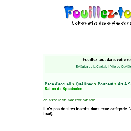
Fouillez-tout dans votre ré
RÃ©gion de la Capitale
|
Ville de QuÃ©
Page d'accueil
>
QuÃ©bec
>
Portneuf
>
Art & S
Salles de Spectacles
Ajoutez votre site
dans cette catégorie
Il n'y pas de sites inscrits dans cette catégorie. 
haut).