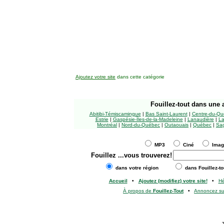
Ajoutez votre site
dans cette catégorie
Fouillez-tout
dans une a
Abitibi-Témiscamingue
|
Bas Saint-Laurent
|
Centre-du-Qu
Estrie
|
Gaspésie-Îles-de-la-Madeleine
|
Lanaudière
|
La
Montréal
|
Nord-du-Québec
|
Outaouais
|
Québec
|
Sag
MP3
Ciné
Ima
Fouillez
...vous trouverez!
dans votre région
dans Fouillez-to
Accueil
•
Ajoutez (modifiez) votre site!
•
H
À propos de
Fouillez-Tout
•
Annoncez s