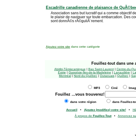
Escadrille canadienne de plaisance de QuÃ©be
Association sans but lucratif qui a comme objectif 
le plaisir de naviguer sur toute embarcation. Des co
sont donnÃ©s rÃ©guliÃ¨rement.
Ajoutez votre site
dans cette catégorie
Fouillez-tout
dans une a
Abitibi-Témiscamingue
|
Bas Saint-Laurent
|
Centre-du-Qu
Estrie
|
Gaspésie-Îles-de-la-Madeleine
|
Lanaudière
|
La
Montréal
|
Nord-du-Québec
|
Outaouais
|
Québec
|
Sag
MP3
Ciné
Ima
Fouillez
...vous trouverez!
dans votre région
dans Fouillez-to
Accueil
•
Ajoutez (modifiez) votre site!
•
H
À propos de
Fouillez-Tout
•
Annoncez s