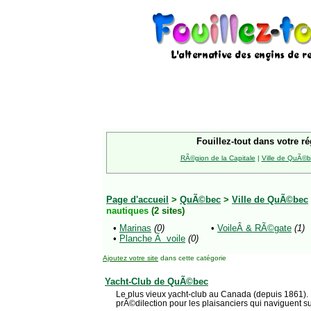
Fouillez-tout dans votre ré
RÃ©gion de la Capitale
|
Ville de QuÃ©
Page d'accueil
>
QuÃ©bec
>
Ville de QuÃ©bec
nautiques
(2 sites)
•
Marinas
(0)
•
VoileÂ & RÃ©gate
(1)
•
Planche Ã voile
(0)
Ajoutez votre site
dans cette catégorie
Yacht-Club de QuÃ©bec
Le plus vieux yacht-club au Canada (depuis 1861). 
prÃ©dilection pour les plaisanciers qui naviguent su