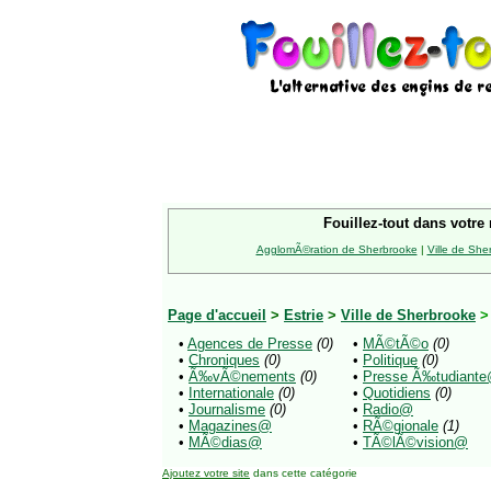
Fouillez-tout dans votre 
AgglomÃ©ration de Sherbrooke
|
Ville de She
Page d'accueil
>
Estrie
>
Ville de Sherbrooke
>
•
Agences de Presse
(0)
•
MÃ©tÃ©o
(0)
•
Chroniques
(0)
•
Politique
(0)
•
Ã‰vÃ©nements
(0)
•
Presse Ã‰tudiant
•
Internationale
(0)
•
Quotidiens
(0)
•
Journalisme
(0)
•
Radio@
•
Magazines@
•
RÃ©gionale
(1)
•
MÃ©dias@
•
TÃ©lÃ©vision@
Ajoutez votre site
dans cette catégorie