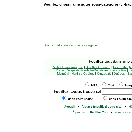
Veuillez choisir une autre sous-catégorie (ci-haut
Ajoutez votre site
dans cette catégorie
Fouillez-tout
dans une a
Abitibi-Témiscamingue
|
Bas Saint-Laurent
|
Centre-du-Qu
Estrie
|
Gaspésie-Îles-de-la-Madeleine
|
Lanaudière
|
La
Montréal
|
Nord-du-Québec
|
Outaouais
|
Québec
|
Sag
MP3
Ciné
Ima
Fouillez
...vous trouverez!
dans votre région
dans Fouillez-to
Accueil
•
Ajoutez (modifiez) votre site!
•
H
À propos de
Fouillez-Tout
•
Annoncez s