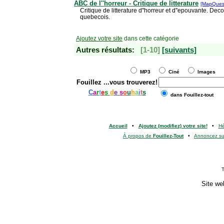
ABC de l''horreur - Critique de litterature
[MapQues
Critique de litterature d''horreur et d''epouvante. D
quebecois.
Ajoutez votre site
dans cette catégorie
Autres résultats:
[1-10]
[suivants]
MP3
Ciné
Images
Fouillez
...vous trouverez!
C
a
r
t
e
s
d
e
s
o
u
h
a
i
t
s
dans Fouillez-tout
Accueil
•
Ajoutez (modifiez) votre site!
•
H
À propos de
Fouillez-Tout
•
Annoncez s
T
Site we