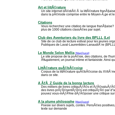
Art et littÃ©rature
Un site internet dÃ©diÃ© Ã la littÃ©rature franÃ§ais
dans la pÃ©riode comprise entre le Moyen-Ã‚ge et le
Citations
Vous recherchez une citation de langue franÃ§aise? I
plus de 1000 citations classÃ©es par sujet.
Club des Aventuriers du livre des BPLLL (Le)
Site de ce club de lecture estival pour les jeunes or
Publiques de Laval-Laurentides-LanaudiÃ¨re (BPLLL
Le Monde Selon Mellia
[MapQuest]
Le site propose de la poÃ©sie, des citations, de l'hu
Ã‰galement, un journal intime et fantaisiste. Ainsi qu
LittÃ©rature quÃ©bÃ©coise
Corpus de la littÃ©rature quÃ©bÃ©coise du XVIiÃ¨me
dans ce site.
A ÃƒÂ Z Guide de la bonne lecture
Des milliers de livres critiquÃƒÂ©s et ÃƒÂ©valuÃƒÂ
des livres prÃƒÂ©sentÃƒÂ©s est critiquÃƒÂ© par d''au
pouvez vous-mÃƒÂªme dÃƒÂ©poser une critique sur le
A la plume philosophe
[MapQuest]
Poesie sur divers sujets, contes. PensÃ©es positives, a
texte sur demande