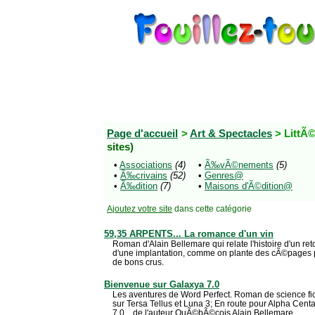
Page d'accueil
>
Art & Spectacles
> LittÃ
sites)
•
Associations
(4)
•
Ã‰vÃ©nements
(5)
•
Ã‰crivains
(52)
•
Genres@
•
Ã‰dition
(7)
•
Maisons d'Ã©dition@
Ajoutez votre site
dans cette catégorie
59,35 ARPENTS... La romance d'un vin
Roman d'Alain Bellemare qui relate l'histoire d'un reto
d'une implantation, comme on plante des cÃ©pages p
de bons crus.
Bienvenue sur Galaxya 7.0
Les aventures de Word Perfect. Roman de science fic
sur Tersa Tellus et Luna 3; En route pour Alpha Cent
7.0... de l'auteur QuÃ©bÃ©cois Alain Bellemare.