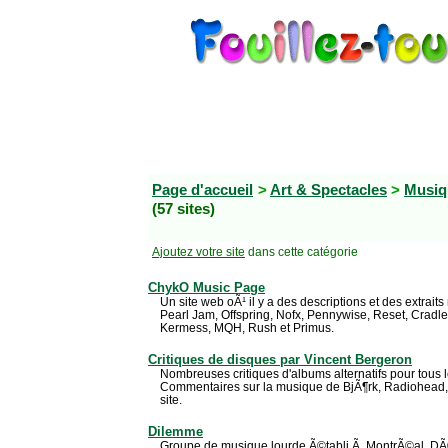
Page d'accueil
>
Art & Spectacles
>
Musiq
(57 sites)
Ajoutez votre site
dans cette catégorie
ChykO Music Page
Un site web oÃ¹ il y a des descriptions et des extrait
Pearl Jam, Offspring, Nofx, Pennywise, Reset, Cradle 
Kermess, MQH, Rush et Primus.
Critiques de disques par Vincent Bergeron
Nombreuses critiques d'albums alternatifs pour tous le
Commentaires sur la musique de BjÃ¶rk, Radiohead, 
site.
Dilemme
Groupe de musique lourde Ã©tabli Ã MontrÃ©al. D