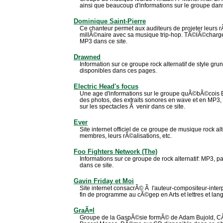
ainsi que beaucoup d'informations sur le groupe dans
Dominique Saint-Pierre
Ce chanteur permet aux auditeurs de projeter leurs r
millÃ©naire avec sa musique trip-hop. TÃ©lÃ©charg
MP3 dans ce site.
Drawned
Information sur ce groupe rock alternatif de style gr
disponibles dans ces pages.
Electric Head's focus
Une age d'informations sur le groupe quÃ©bÃ©cois E
des photos, des extraits sonores en wave et en MP3, 
sur les spectacles Ã venir dans ce site.
Ever
Site internet officiel de ce groupe de musique rock al
membres, leurs rÃ©alisations, etc.
Foo Fighters Network (The)
Informations sur ce groupe de rock alternatif: MP3, par
dans ce site.
Gavin Friday et Moi
Site internet consacrÃ© Ã l'auteur-compositeur-interp
fin de programme au cÃ©gep en Arts et lettres et lan
GraÃ¤l
Groupe de la GaspÃ©sie formÃ© de Adam Bujold, CÃ©d