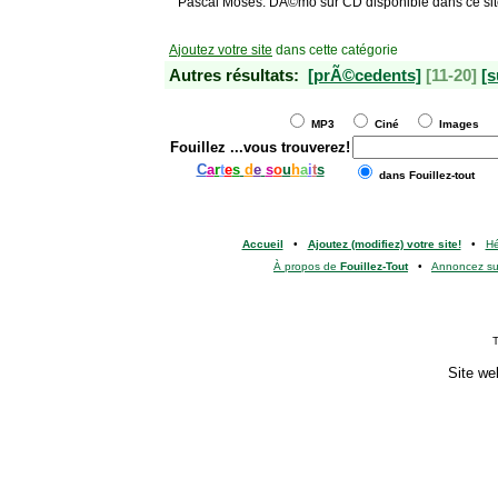
Pascal Moses. DÃ©mo sur CD disponible dans ce sit
Ajoutez votre site
dans cette catégorie
Autres résultats:
[prÃ©cedents]
[11-20]
[s
MP3
Ciné
Images
Fouillez
...vous trouverez!
C
a
r
t
e
s
d
e
s
o
u
h
a
i
t
s
dans Fouillez-tout
Accueil
•
Ajoutez (modifiez) votre site!
•
H
À propos de
Fouillez-Tout
•
Annoncez s
T
Site we