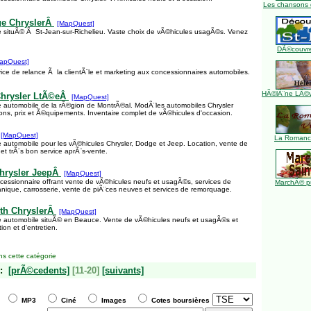
Les chansons 
e ChryslerÂ
[MapQuest]
 situÃ© Ã St-Jean-sur-Richelieu. Vaste choix de vÃ©hicules usagÃ©s. Venez
DÃ©couvre
apQuest]
ce de relance Ã la clientÃ¨le et marketing aux concessionnaires automobiles.
HÃ©lÃ¨ne LÃ©ve
Chrysler LtÃ©eÂ
[MapQuest]
 automobile de la rÃ©gion de MontrÃ©al. ModÃ¨les automobiles Chrysler
ons, prix et Ã©quipements. Inventaire complet de vÃ©hicules d'occasion.
[MapQuest]
La Romance
 automobile pour les vÃ©hicules Chrysler, Dodge et Jeep. Location, vente de
et trÃ¨s bon service aprÃ¨s-vente.
hrysler JeepÂ
[MapQuest]
cessionnaire offrant vente de vÃ©hicules neufs et usagÃ©s, services de
MarchÃ© pu
ique, carrosserie, vente de piÃ¨ces neuves et services de remorquage.
th ChryslerÂ
[MapQuest]
e automobile situÃ© en Beauce. Vente de vÃ©hicules neufs et usagÃ©s et
ion et d'entretien.
s cette catégorie
:
[prÃ©cedents]
[11-20]
[suivants]
MP3
Ciné
Images
Cotes boursières