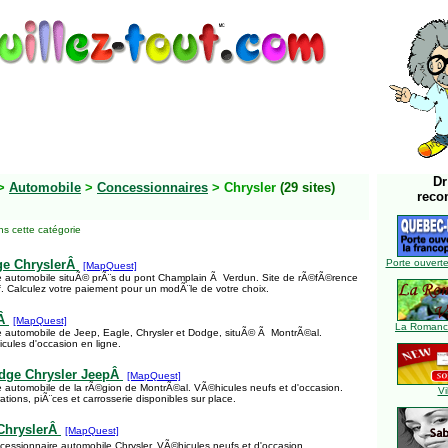
Dr
>
Automobile
>
Concessionnaires
> Chrysler
(29 sites)
reco
s cette catégorie
e ChryslerÂ
Porte ouverte
[MapQuest]
e automobile situÃ© prÃ¨s du pont Champlain Ã Verdun. Site de rÃ©fÃ©rence
if. Calculez votre paiement pour un modÃ¨le de votre choix.
oÂ
[MapQuest]
La Romance
 automobile de Jeep, Eagle, Chrysler et Dodge, situÃ© Ã MontrÃ©al.
cules d'occasion en ligne.
dge Chrysler JeepÂ
[MapQuest]
 automobile de la rÃ©gion de MontrÃ©al. VÃ©hicules neufs et d'occasion.
Vi
tions, piÃ¨ces et carrosserie disponibles sur place.
ChryslerÂ
[MapQuest]
cessionnaire automobile Chrysler. VÃ©hicules neufs et d'occasion.