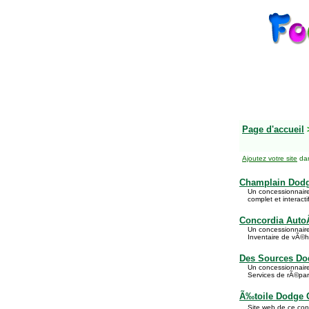
Page d'accueil
Ajoutez votre site
dan
Champlain Dodg
Un concessionnair
complet et interact
Concordia Aut
Un concessionnaire
Inventaire de vÃ©hi
Des Sources Do
Un concessionnaire
Services de rÃ©para
Ã‰toile Dodge 
Site web de ce con