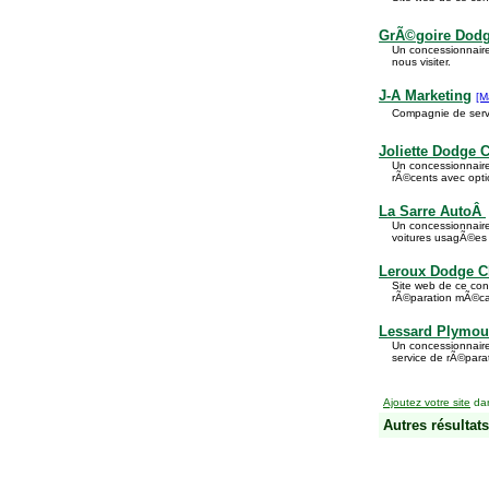
GrÃ©goire Dodg
Un concessionnaire
nous visiter.
J-A Marketing
[M
Compagnie de servi
Joliette Dodge 
Un concessionnaire
rÃ©cents avec opti
La Sarre AutoÂ
Un concessionnaire
voitures usagÃ©es 
Leroux Dodge C
Site web de ce con
rÃ©paration mÃ©can
Lessard Plymou
Un concessionnair
service de rÃ©parat
Ajoutez votre site
dan
Autres résultats