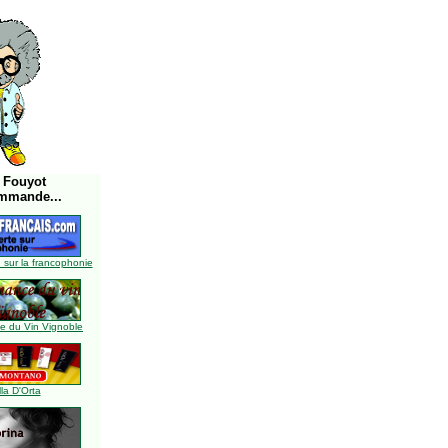
 Fouyot
mmande...
 sur la francophonie
 du Vin Vignoble
lla D'Orta