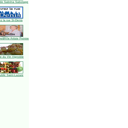
de Sabrina Sabotage
z la rue St-Denis
illÃ©e Artiste Peintre
 du Vin Vignoble
blic Saint-Lazare