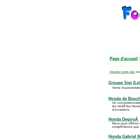
Page d'accueil
Ajoutez votre site
dan
Groupe Sigi (L
Vente d'automobil
Honda de Bouch
Un concessionnair
les modÃ¨les Honda
d'occasions.
Honda DegiroÂ
Nous vous offrons 
compÃ©tence que 
Honda Gabriel 