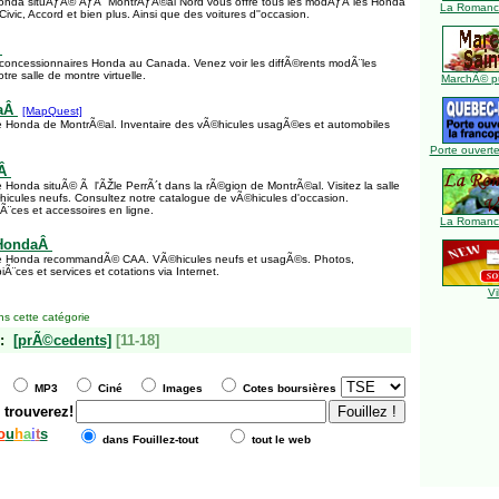
onda situÃƒÂ© ÃƒÂ MontrÃƒÂ©al Nord vous offre tous les modÃƒÂ¨les Honda
La Romance
Civic, Accord et bien plus. Ainsi que des voitures d''occasion.
Â
 concessionnaires Honda au Canada. Venez voir les diffÃ©rents modÃ¨les
tre salle de montre virtuelle.
MarchÃ© pu
daÂ
[MapQuest]
e Honda de MontrÃ©al. Inventaire des vÃ©hicules usagÃ©es et automobiles
Porte ouverte
aÂ
 Honda situÃ© Ã l'ÃŽle PerrÃ´t dans la rÃ©gion de MontrÃ©al. Visitez la salle
icules neufs. Consultez notre catalogue de vÃ©hicules d'occasion.
ces et accessoires en ligne.
La Romance
 HondaÂ
e Honda recommandÃ© CAA. VÃ©hicules neufs et usagÃ©s. Photos,
¨ces et services et cotations via Internet.
Vi
s cette catégorie
:
[prÃ©cedents]
[11-18]
MP3
Ciné
Images
Cotes boursières
 trouverez!
o
u
h
a
i
t
s
dans Fouillez-tout
tout le web