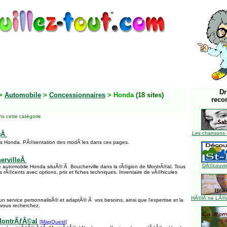
Dr
>
Automobile
>
Concessionnaires
> Honda
(18 sites)
reco
s cette catégorie
e)Â
Les chansons 
es Honda. PÃ©sentation des modÃ¨les dans ces pages.
ervilleÂ
DÃ©couvre
e automobile Honda situÃ© Ã Boucherville dans la rÃ©gion de MontrÃ©al. Tous
 rÃ©cents avec options, prix et fiches techniques. Inventaire de vÃ©hicules
HÃ©lÃ¨ne LÃ©ve
un service personnalisÃ© et adaptÃ© Ã vos besoins, ainsi que l'expertise et la
vous recherchez.
MontrÃƒÂ©al
[MapQuest]