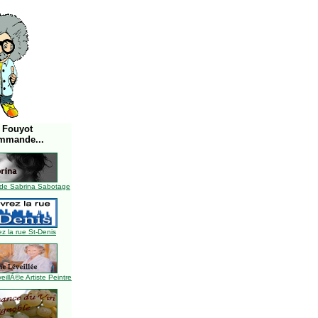
 Fouyot
mmande...
de Sabrina Sabotage
z la rue St-Denis
illÃ©e Artiste Peintre