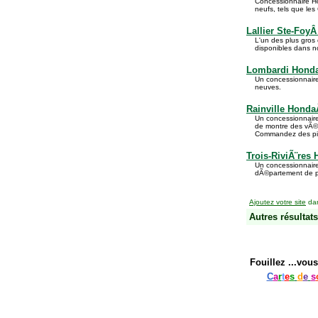
Concessionnaire H
neufs, tels que les 
Lallier Ste-Foy
L'un des plus gros
disponibles dans no
Lombardi Hon
Un concessionnair
neuves.
Rainville Hond
Un concessionnaire
de montre des vÃ©h
Commandez des piÃ¨
Trois-RiviÃ¨res
Un concessionnair
dÃ©partement de piÃ
Ajoutez votre site
dan
Autres résultats
Fouillez
...vous
C
a
r
t
e
s
d
e
s