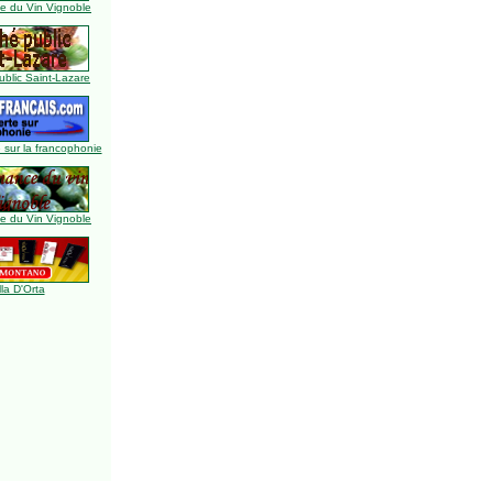
 du Vin Vignoble
blic Saint-Lazare
 sur la francophonie
 du Vin Vignoble
lla D'Orta