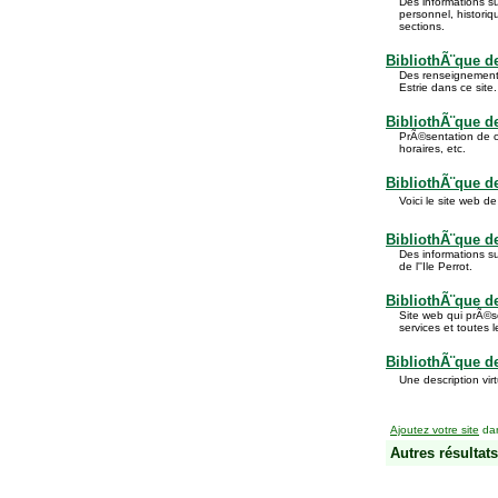
Des informations sur
personnel, historiq
sections.
BibliothÃ¨que d
Des renseignements
Estrie dans ce site.
BibliothÃ¨que d
PrÃ©sentation de c
horaires, etc.
BibliothÃ¨que d
Voici le site web de
BibliothÃ¨que de 
Des informations sur
de l''Ile Perrot.
BibliothÃ¨que de
Site web qui prÃ©se
services et toutes 
BibliothÃ¨que de
Une description vir
Ajoutez votre site
dan
Autres résultats