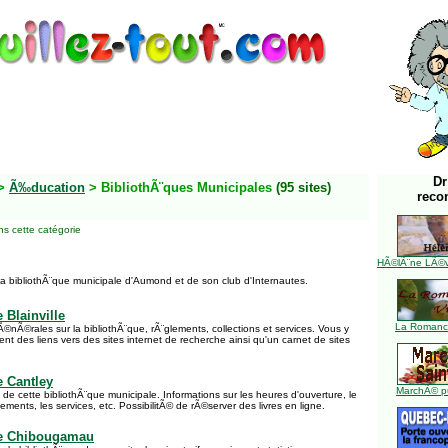
Dr
>
Ã‰ducation
> BibliothÃ¨ques Municipales
(95 sites)
reco
s cette catégorie
HÃ©lÃ¨ne LÃ©ve
 la bibliothÃ¨que municipale d'Aumond et de son club d'Internautes.
 Blainville
La Romance
©nÃ©rales sur la bibliothÃ¨que, rÃ¨glements, collections et services. Vous y
t des liens vers des sites internet de recherche ainsi qu'un carnet de sites
e Cantley
MarchÃ© pu
et de cette bibliothÃ¨que municipale. Informations sur les heures d'ouverture, le
lements, les services, etc. PossibilitÃ© de rÃ©server des livres en ligne.
de Chibougamau