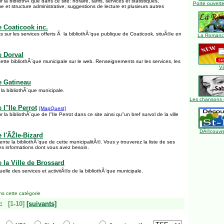
 la bibliothÃ¨que dans ce site: horaire, tarifs, services et statistiques,
Porte ouverte
ue et structure administrative, suggestions de lecture et plusieurs autres
e Coaticook inc.
 sur les services offerts Ã la bibliothÃ¨que publique de Coaticook, situÃ©e en
La Romance
e Dorval
ette bibliothÃ¨que municipale sur le web. Renseignements sur les services, les
Vi
e Gatineau
 la bibliothÃ¨que municipale.
Les chansons 
l''Ile Perrot
[MapQuest]
 la bibliothÃ¨que de l''Ile Perrot dans ce site ainsi qu''un bref survol de la ville
DÃ©couvre
 l'ÃŽle-Bizard
nte la bibliothÃ¨que de cette municipalitÃ©. Vous y trouverez la liste de ses
les informations dont vous avez besoin.
 la Ville de Brossard
tuelle des services et activitÃ©s de la bibliothÃ¨que municipale.
s cette catégorie
:
[1-10]
[suivants]