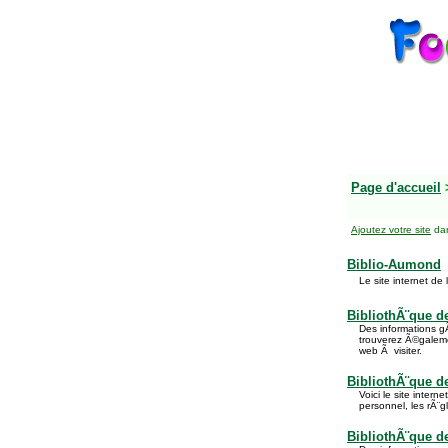
Page d'accueil
Ajoutez votre site
dan
Biblio-Aumond
Le site internet de
BibliothÃ¨que de
Des informations gÃ
trouverez Ã©galemen
web Ã visiter.
BibliothÃ¨que d
Voici le site intern
personnel, les rÃ¨g
BibliothÃ¨que 