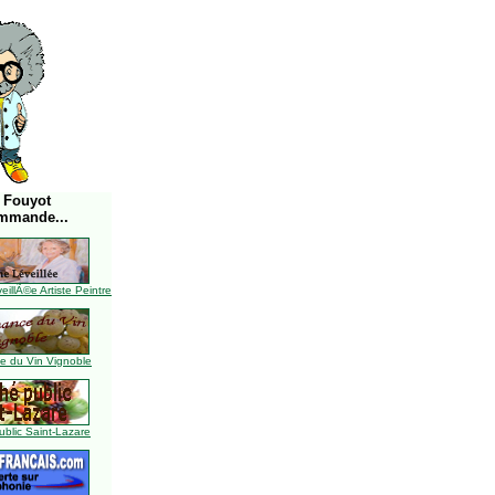
 Fouyot
mmande...
illÃ©e Artiste Peintre
 du Vin Vignoble
blic Saint-Lazare