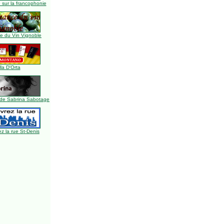
 sur la francophonie
 du Vin Vignoble
lla D'Orta
de Sabrina Sabotage
z la rue St-Denis