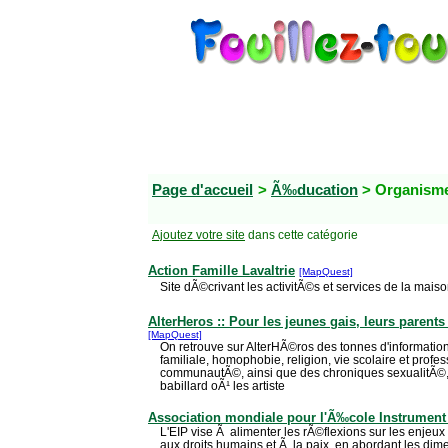
Page d'accueil
>
Ã‰ducation
> Organism
Ajoutez votre site
dans cette catégorie
Action Famille Lavaltrie
[MapQuest]
Site dÃ©crivant les activitÃ©s et services de la maison
AlterHeros :: Pour les jeunes gais, leurs parents
[MapQuest]
On retrouve sur AlterHÃ©ros des tonnes d'information s
familiale, homophobie, religion, vie scolaire et profes
communautÃ©, ainsi que des chroniques sexualitÃ©
babillard oÃ¹ les artiste
Association mondiale pour l'Ã‰cole Instrument
L'EIP vise Ã alimenter les rÃ©flexions sur les enjeu
aux droits humains et Ã la paix, en abordant les d