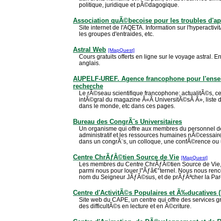
politique, juridique et pÃ©dagogique.
Association quÃ©becoise pour les troubles d'a
Site internet de l'AQETA. Information sur l'hyperactivi
les groupes d'entraides, etc.
Astral Web
[MapQuest]
Cours gratuits offerts en ligne sur le voyage astral. E
anglais.
AUPELF-UREF. Agence francophone pour l'ensei
recherche
Le rÃ©seau scientifique francophone: actualitÃ©s, 
intÃ©gral du magazine Â«Â UniversitÃ©sÂ Â», liste 
dans le monde, etc dans ces pages.
Bureau des CongrÃ¨s Universitaires
Un organisme qui offre aux membres du personnel de
administratif et les ressources humaines nÃ©cessaire
dans un congrÃ¨s, un colloque, une confÃ©rence ou 
Centre ChrÃƒÂ©tien Source de Vie
[MapQuest]
Les membres du Centre ChrÃƒÂ©tien Source de Vie, 
parmi nous pour louer l''Ãƒâ€°ternel. Nous nous renc
nom du Seigneur JÃƒÂ©sus, et de prÃƒÂªcher la Par
Centre d'ActivitÃ©s Populaires et Ã‰ducatives (
Site web du CAPE, un centre qui offre des services g
des difficultÃ©s en lecture et en Ã©criture.