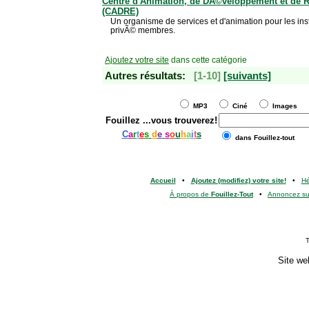
Centre d'Animation, de DÃ©veloppement et de 
(CADRE)
Un organisme de services et d'animation pour les ins
privÃ© membres.
Ajoutez votre site
dans cette catégorie
Autres résultats:
[1-10]
[suivants]
MP3
Ciné
Images
Fouillez
...vous trouverez!
C
a
r
t
e
s
d
e
s
o
u
h
a
i
t
s
dans Fouillez-tout
Accueil
•
Ajoutez (modifiez) votre site!
•
H
À propos de
Fouillez-Tout
•
Annoncez s
T
Site we