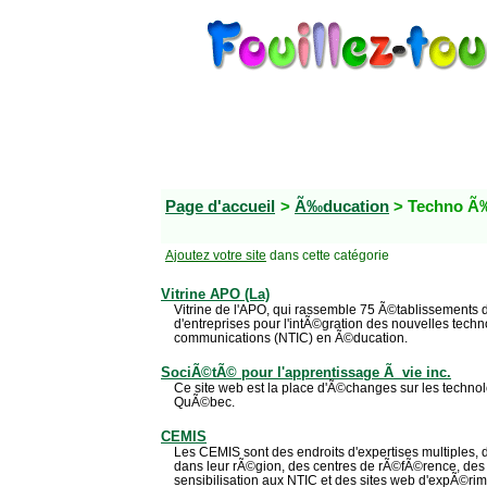
Page d'accueil
>
Ã‰ducation
> Techno Ã
Ajoutez votre site
dans cette catégorie
Vitrine APO (La)
Vitrine de l'APO, qui rassemble 75 Ã©tablissements 
d'entreprises pour l'intÃ©gration des nouvelles techno
communications (NTIC) en Ã©ducation.
SociÃ©tÃ© pour l'apprentissage Ã vie inc.
Ce site web est la place d'Ã©changes sur les technol
QuÃ©bec.
CEMIS
Les CEMIS sont des endroits d'expertises multiples,
dans leur rÃ©gion, des centres de rÃ©fÃ©rence, des 
sensibilisation aux NTIC et des sites web d'expÃ©rim