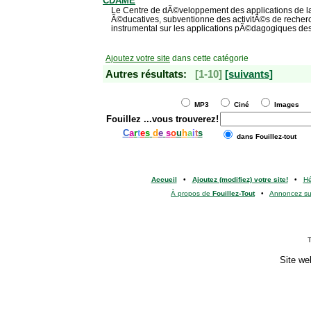
CDAME
Le Centre de dÃ©veloppement des applications de la
Ã©ducatives, subventionne des activitÃ©s de reche
instrumental sur les applications pÃ©dagogiques des
Ajoutez votre site
dans cette catégorie
Autres résultats:
[1-10]
[suivants]
MP3
Ciné
Images
Fouillez
...vous trouverez!
C
a
r
t
e
s
d
e
s
o
u
h
a
i
t
s
dans Fouillez-tout
Accueil
•
Ajoutez (modifiez) votre site!
•
H
À propos de
Fouillez-Tout
•
Annoncez s
T
Site we