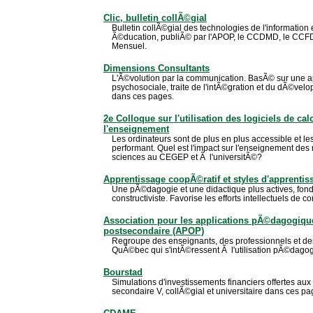
Clic, bulletin collÃ©gial
Bulletin collÃ©gial des technologies de l'informatio
Ã©ducation, publiÃ© par l'APOP, le CCDMD, le CCFD e
Mensuel.
Dimensions Consultants
L'Ã©volution par la communication. BasÃ© sur une
psychosociale, traite de l'intÃ©gration et du dÃ©ve
dans ces pages.
2e Colloque sur l'utilisation des logiciels de c
l'enseignement
Les ordinateurs sont de plus en plus accessible et les
performant. Quel est l'impact sur l'enseignement de
sciences au CEGEP et Ã l'universitÃ©?
Apprentissage coopÃ©ratif et styles d'apprentis
Une pÃ©dagogie et une didactique plus actives, fon
constructiviste. Favorise les efforts intellectuels de co
Association pour les applications pÃ©dagogique
postsecondaire (APOP)
Regroupe des enseignants, des professionnels et de
QuÃ©bec qui s'intÃ©ressent Ã l'utilisation pÃ©dagogi
Bourstad
Simulations d'investissements financiers offertes au
secondaire V, collÃ©gial et universitaire dans ces pa