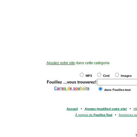
Ajoutez votre site
dans cette catégorie
MP3
Ciné
Images
Fouillez
...vous trouverez!
C
a
r
t
e
s
d
e
s
o
u
h
a
i
t
s
dans Fouillez-tout
Accueil
•
Ajoutez (modifiez) votre site!
•
H
À propos de
Fouillez-Tout
•
Annoncez s
T