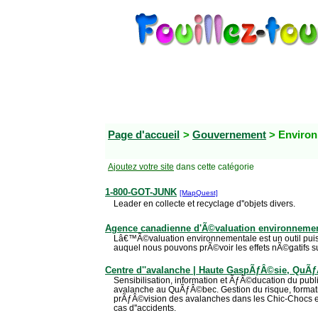
Page d'accueil
>
Gouvernement
> Enviro
Ajoutez votre site
dans cette catégorie
1-800-GOT-JUNK
[MapQuest]
Leader en collecte et recyclage d''objets divers.
Agence canadienne d'Ã©valuation environnemen
Lâ€™Ã©valuation environnementale est un outil puis
auquel nous pouvons prÃ©voir les effets nÃ©gatifs 
Centre d''avalanche | Haute GaspÃƒÂ©sie, QuÃ
Sensibilisation, information et ÃƒÂ©ducation du pu
avalanche au QuÃƒÂ©bec. Gestion du risque, formati
prÃƒÂ©vision des avalanches dans les Chic-Chocs e
cas d''accidents.