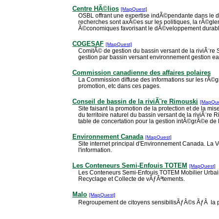
Centre HÃ©lios
[MapQuest]
OSBL offrant une expertise indÃ©pendante dans le 
recherches sont axÃ©es sur les politiques, la rÃ©glem
Ã©conomiques favorisant le dÃ©veloppement durab
COGESAF
[MapQuest]
ComitÃ© de gestion du bassin versant de la riviÃ¨r
gestion par bassin versant environnement gestion ea
Commission canadienne des affaires polaires
La Commission diffuse des informations sur les rÃ©gi
promotion, etc dans ces pages.
Conseil de bassin de la riviÃ¨re Rimouski
[MapQue
Site faisant la promotion de la protection et de la mi
du territoire naturel du bassin versant de la riviÃ¨re 
table de concertation pour la gestion intÃ©grÃ©e de l
Environnement Canada
[MapQuest]
Site internet principal d'Environnement Canada. La Vo
l'information.
Les Conteneurs Semi-Enfouis TOTEM
[MapQuest]
Les Conteneurs Semi-Enfouis TOTEM Mobilier Urba
Recyclage et Collecte de vÃƒÂªtements.
Malo
[MapQuest]
Regroupement de citoyens sensibilisÃƒÂ©s ÃƒÂ la pr