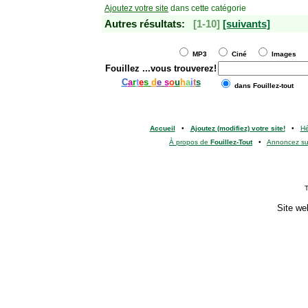
Ajoutez votre site
dans cette catégorie
Autres résultats:
[1-10]
[suivants]
MP3
Ciné
Images
Fouillez
...vous trouverez!
C
a
r
t
e
s
d
e
s
o
u
h
a
i
t
s
dans Fouillez-tout
Accueil
•
Ajoutez (modifiez) votre site!
•
H
À propos de
Fouillez-Tout
•
Annoncez s
T
Site we