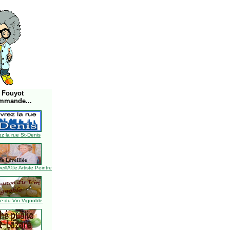
 Fouyot
mmande...
z la rue St-Denis
illÃ©e Artiste Peintre
 du Vin Vignoble