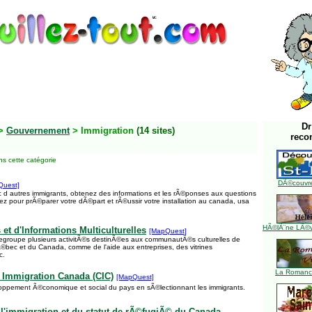
Dr
>
Gouvernement
> Immigration
(14 sites)
reco
s cette catégorie
DÃ©couvre
Quest]
 autres immigrants, obtenez des informations et les rÃ©ponses aux questions
z pour prÃ©parer votre dÃ©part et rÃ©ussir votre installation au canada, usa
HÃ©lÃ¨ne LÃ©ve
s et d'Informations Multiculturelles
[MapQuest]
regroupe plusieurs activitÃ©s destinÃ©es aux communautÃ©s culturelles de
bec et du Canada, comme de l'aide aux entreprises, des vitrines
c.
La Romance
 Immigration Canada (CIC)
[MapQuest]
oppement Ã©conomique et social du pays en sÃ©lectionnant les immigrants.
'immigration et du statut de rÃ©fugiÃ© du Canada