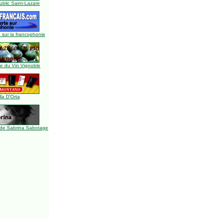
blic Saint-Lazare
 sur la francophonie
 du Vin Vignoble
lla D'Orta
de Sabrina Sabotage