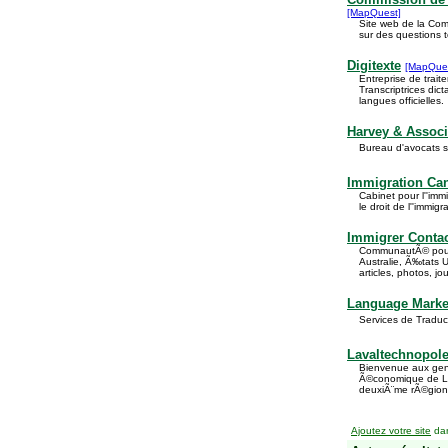
[MapQuest]
Site web de la Com
sur des questions 
Digitexte
[MapQue
Entreprise de trait
Transcriptrices dic
langues officielles.
Harvey & Assoc
Bureau d'avocats s
Immigration Ca
Cabinet pour l''im
le droit de l''imm
Immigrer Conta
CommunautÃ© pour 
Australie, Ã‰tats U
articles, photos, jou
Language Marke
Services de Traduc
Lavaltechnopol
Bienvenue aux gen
Ã©conomique de Lav
deuxiÃ¨me rÃ©gion
Ajoutez votre site
dan