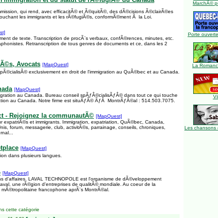
MarchÃ© pu
mission, qui rend, avec efficacitÃ© et Ã©quitÃ©, des dÃ©cisions Ã©clairÃ©es
touchant les immigrants et les rÃ©fugiÃ©s, conformÃ©ment Ã la Loi.
st]
Porte ouverte
ement de texte. Transcription de procÃ¨s verbaux, confÃ©rences, minutes, etc.
taphonistes. Retranscription de tous genres de documents et ce, dans les 2
iÃ©s, Avocats
[MapQuest]
La Romance
pÃ©cialisÃ© exclusivement en droit de l'immigration au QuÃ©bec et au Canada.
nada
[MapQuest]
migration au Canada. Bureau conseil spÃƒÂ©cialisÃƒÂ© dans tout ce qui touche
Vi
igration au Canada. Notre firme est situÃƒÂ© ÃƒÂ MontrÃƒÂ©al : 514.503.7075.
ct - Rejoignez la communautÃ©
[MapQuest]
expatriÃ©s et immigrants. Immigration, expatriation, QuÃ©bec, Canada,
nis, forum, messagerie, club, activitÃ©s, parrainage, conseils, chroniques,
Les chansons 
rnal...
tplace
[MapQuest]
ion dans plusieurs langues.
e
[MapQuest]
s d'affaires. LAVAL TECHNOPOLE est l'organisme de dÃ©veloppement
al, une rÃ©gion d'entreprises de qualitÃ© mondiale. Au coeur de la
 mÃ©tropolitaine francophone aprÃ¨s MontrÃ©al.
s cette catégorie