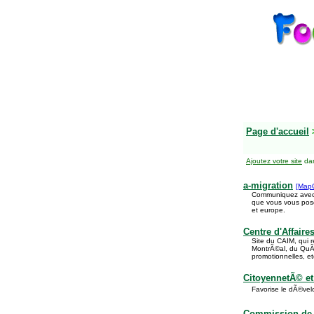
Page d'accueil
Ajoutez votre site
dan
a-migration
[Map
Communiquez avec d
que vous vous pose
et europe.
Centre d'Affaire
Site du CAIM, qui 
MontrÃ©al, du QuÃ©
promotionnelles, et
CitoyennetÃ© et
Favorise le dÃ©vel
Commission de l