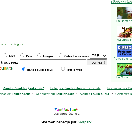
HÃ©lÃ¨ne LÃ©ve
La Romance
MarchÃ© pu
s cette catégorie
MP3
Ciné
Images
Cotes boursières
Porte ouverte
 trouverez!
o
u
h
a
i
t
s
dans Fouillez-tout
tout le web
La Romance
•
Ajoutez (modifiez) votre site!
•
Hébergez
Fouillez-Tout
sur votre site
•
Recommandez
Fo
ropos de
Fouillez-Tout
•
Annoncez sur
Fouillez-Tout
•
Ajoutez
Fouillez-Tout
•
Contactez-
Tous droits réservés.
Site web hébergé par
Syspark