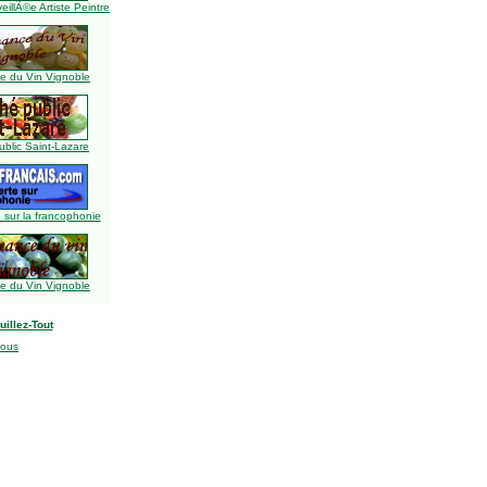
illÃ©e Artiste Peintre
 du Vin Vignoble
blic Saint-Lazare
 sur la francophonie
 du Vin Vignoble
uillez-Tout
nous