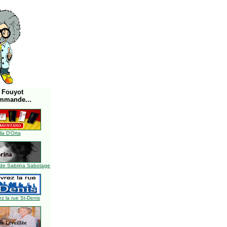
 Fouyot
mmande...
lla D'Orta
de Sabrina Sabotage
z la rue St-Denis