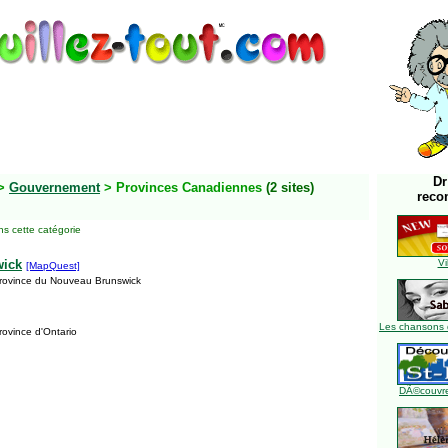
Dr
>
Gouvernement
> Provinces Canadiennes
(2 sites)
reco
s cette catégorie
wick
Vi
[MapQuest]
Province du Nouveau Brunswick
Les chansons 
rovince d'Ontario
DÃ©couvre