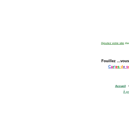
Ajoutez votre site
dan
Fouillez
...vous
C
a
r
t
e
s
d
e
s
Accueil
À p