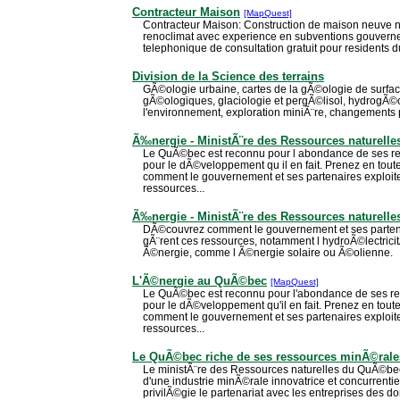
Contracteur Maison
[MapQuest]
Contracteur Maison: Construction de maison neuve n
renoclimat avec experience en subventions gouvern
telephonique de consultation gratuit pour residents 
Division de la Science des terrains
GÃ©ologie urbaine, cartes de la gÃ©ologie de surface
gÃ©ologiques, glaciologie et pergÃ©lisol, hydrogÃ©
l'environnement, exploration miniÃ¨re, changements 
Ã‰nergie - MinistÃ¨re des Ressources naturelle
Le QuÃ©bec est reconnu pour l abondance de ses r
pour le dÃ©veloppement qu il en fait. Prenez en tou
comment le gouvernement et ses partenaires exploiten
ressources...
Ã‰nergie - MinistÃ¨re des Ressources naturelle
DÃ©couvrez comment le gouvernement et ses partenair
gÃ¨rent ces ressources, notamment l hydroÃ©lectricit
Ã©nergie, comme l Ã©nergie solaire ou Ã©olienne.
L'Ã©nergie au QuÃ©bec
[MapQuest]
Le QuÃ©bec est reconnu pour l'abondance de ses r
pour le dÃ©veloppement qu'il en fait. Prenez en tou
comment le gouvernement et ses partenaires exploiten
ressources...
Le QuÃ©bec riche de ses ressources minÃ©rale
Le ministÃ¨re des Ressources naturelles du QuÃ©b
d'une industrie minÃ©rale innovatrice et concurrentie
privilÃ©gie le partenariat avec les entreprises des d