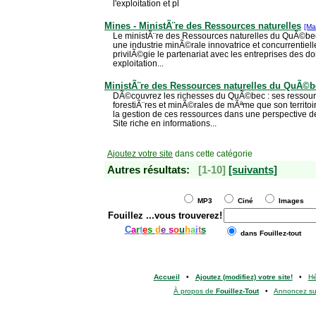
l'exploitation et pl
Mines - MinistÃ¨re des Ressources naturelles
[Ma
Le ministÃ¨re des Ressources naturelles du QuÃ©b
une industrie minÃ©rale innovatrice et concurrentiell
privilÃ©gie le partenariat avec les entreprises des do
exploitation...
MinistÃ¨re des Ressources naturelles du QuÃ©b
DÃ©couvrez les richesses du QuÃ©bec : ses ressou
forestiÃ¨res et minÃ©rales de mÃªme que son territoir
la gestion de ces ressources dans une perspective
Site riche en informations...
Ajoutez votre site
dans cette catégorie
Autres résultats:
[1-10]
[suivants]
MP3
Ciné
Images
Fouillez
...vous trouverez!
C
a
r
t
e
s
d
e
s
o
u
h
a
i
t
s
dans Fouillez-tout
Accueil
•
Ajoutez (modifiez) votre site!
•
H
À propos de
Fouillez-Tout
•
Annoncez s