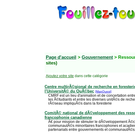
Page d'accueil
>
Gouvernement
> Ressour
sites)
Ajoutez votre site
dans cette catégorie
Centre multirÃ©gional de recherche en forester
l'UniversitÃ© du QuÃ©bec
[MapQuest]
CMRF est un lieu d'animation et de concertation entr
les Ã©tudiants et entre les diverses unitÃ©s de rec
rÃ©seau impliquÃ©s dans la foresterie
ComitÃ© national de dÃ©veloppement des ress
francophonie canadienne
Ã€ pour mission de stimuler le dÃ©veloppement Ã©
communautÃ©s minoritaires francophones et acadi
partenariats entre gouvernements et communautÃ©s