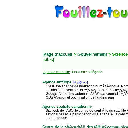
Page d'accueil
>
Gouvernement
> Science
sites)
Ajoutez votre site
dans cette catégorie
Agence Antilope
[MapQuest]
C''est une agence de marketing numÃƒÂ©rique. Notre
les meilleurs services et rÃƒÂ©sultats: publicitÃƒÂ
Google, Marketing automatisÃƒÂ© par courriel, rÃ
CrÃƒÂ©ation et optimisation de landing pag
Agence spatiale canadienne
Site web de l'ASC, le centre de contrÃ´le du satellite
astronautes et la participation du Canada Ã la constru
internationale.
Centre de la sÃ©curitÃ© des tÃ©lÃ©communica