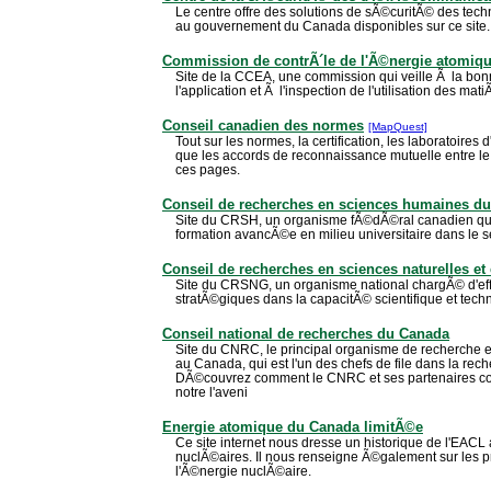
Le centre offre des solutions de sÃ©curitÃ© des techn
au gouvernement du Canada disponibles sur ce site.
Commission de contrÃ´le de l'Ã©nergie atomiq
Site de la CCEA, une commission qui veille Ã la bo
l'application et Ã l'inspection de l'utilisation des ma
Conseil canadien des normes
[MapQuest]
Tout sur les normes, la certification, les laboratoires
que les accords de reconnaissance mutuelle entre l
ces pages.
Conseil de recherches en sciences humaines d
Site du CRSH, un organisme fÃ©dÃ©ral canadien qui 
formation avancÃ©e en milieu universitaire dans le 
Conseil de recherches en sciences naturelles e
Site du CRSNG, un organisme national chargÃ© d'eff
stratÃ©giques dans la capacitÃ© scientifique et tec
Conseil national de recherches du Canada
Site du CNRC, le principal organisme de recherche e
au Canada, qui est l'un des chefs de file dans la rech
DÃ©couvrez comment le CNRC et ses partenaires co
notre l'aveni
Energie atomique du Canada limitÃ©e
Ce site internet nous dresse un historique de l'EACL 
nuclÃ©aires. Il nous renseigne Ã©galement sur les pro
l'Ã©nergie nuclÃ©aire.