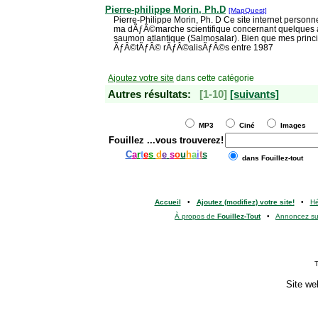
Pierre-philippe Morin, Ph.D
[MapQuest]
Pierre-Philippe Morin, Ph. D Ce site internet perso
ma dÃƒÂ©marche scientifique concernant quelques a
saumon atlantique (Salmosalar). Bien que mes princ
ÃƒÂ©tÃƒÂ© rÃƒÂ©alisÃƒÂ©s entre 1987
Ajoutez votre site
dans cette catégorie
Autres résultats:
[1-10]
[suivants]
MP3
Ciné
Images
Fouillez
...vous trouverez!
C
a
r
t
e
s
d
e
s
o
u
h
a
i
t
s
dans Fouillez-tout
Accueil
•
Ajoutez (modifiez) votre site!
•
H
À propos de
Fouillez-Tout
•
Annoncez s
T
Site we