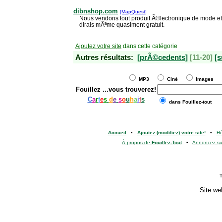
dibnshop.com
[MapQuest]
Nous vendons tout produit Ã©lectronique de mode et
dirais mÃªme quasiment gratuit.
Ajoutez votre site
dans cette catégorie
Autres résultats:
[prÃ©cedents]
[11-20]
[s
MP3
Ciné
Images
Fouillez
...vous trouverez!
C
a
r
t
e
s
d
e
s
o
u
h
a
i
t
s
dans Fouillez-tout
Accueil
•
Ajoutez (modifiez) votre site!
•
H
À propos de
Fouillez-Tout
•
Annoncez s
T
Site we