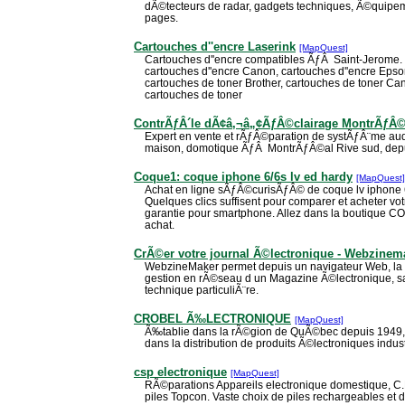
dÃ©tecteurs de radar, gadgets techniques, Ã©quipem
pages.
Cartouches d''encre Laserink
[MapQuest]
Cartouches d''encre compatibles ÃƒÂ Saint-Jerome. 
cartouches d''encre Canon, cartouches d''encre Epson
cartouches de toner Brother, cartouches de toner Ca
cartouches de toner
ContrÃƒÂ´le dÃ¢â‚¬â„¢ÃƒÂ©clairage MontrÃƒÂ©
Expert en vente et rÃƒÂ©paration de systÃƒÂ¨me a
maison, domotique ÃƒÂ MontrÃƒÂ©al Rive sud, dep
Coque1: coque iphone 6/6s lv ed hardy
[MapQuest]
Achat en ligne sÃƒÂ©curisÃƒÂ© de coque lv iphone 6 
Quelques clics suffisent pour comparer et acheter vo
garantie pour smartphone. Allez dans la boutique 
achat.
CrÃ©er votre journal Ã©lectronique - Webzinem
WebzineMaker permet depuis un navigateur Web, la cr
gestion en rÃ©seau d un Magazine Ã©lectronique, 
technique particuliÃ¨re.
CROBEL Ã‰LECTRONIQUE
[MapQuest]
Ã‰tablie dans la rÃ©gion de QuÃ©bec depuis 1949, 
dans la distribution de produits Ã©lectroniques indust
csp electronique
[MapQuest]
RÃ©parations Appareils electronique domestique, C.B
piles Topcon. Vaste choix de piles rechargeables et d