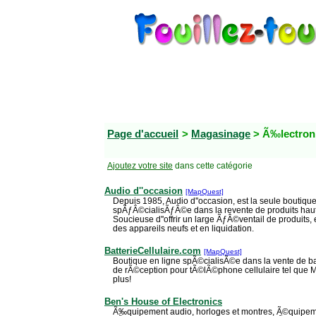
Page d'accueil
>
Magasinage
> Ã‰lectron
Ajoutez votre site
dans cette catégorie
Audio d''occasion
[MapQuest]
Depuis 1985, Audio d''occasion, est la seule boutiq
spÃƒÂ©cialisÃƒÂ©e dans la revente de produits haut
Soucieuse d''offrir un large ÃƒÂ©ventail de produit
des appareils neufs et en liquidation.
BatterieCellulaire.com
[MapQuest]
Boutique en ligne spÃ©cialisÃ©e dans la vente de bat
de rÃ©ception pour tÃ©lÃ©phone cellulaire tel que 
plus!
Ben's House of Electronics
Ã‰quipement audio, horloges et montres, Ã©quipe