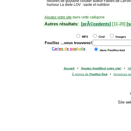
oeuvres de guylaine cloutier auteur Fables de LaFon
humour La diete LOV : sante et nutrition
Ajoutez votre site
dans cette catégorie
Autres résultats:
[prÃ©cedents]
[11-20]
[s
MP3
Ciné
Images
Fouillez
...vous trouverez!
C
a
r
t
e
s
d
e
s
o
u
h
a
i
t
s
dans Fouillez-tout
Accueil
•
Ajoutez (modifiez) votre site!
•
H
À propos de
Fouillez-Tout
•
Annoncez s
T
Site we