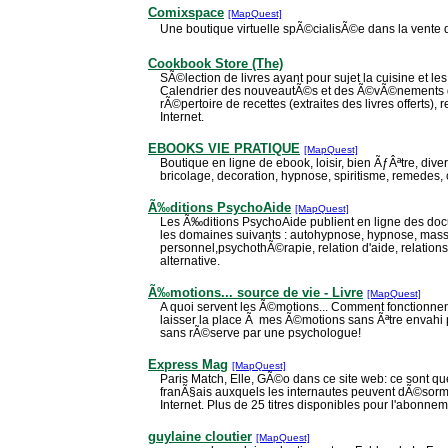
Comixspace
[MapQuest]
Une boutique virtuelle spÃ©cialisÃ©e dans la vente 
Cookbook Store (The)
SÃ©lection de livres ayant pour sujet la cuisine et le
Calendrier des nouveautÃ©s et des Ã©vÃ©nements 
rÃ©pertoire de recettes (extraites des livres offerts), 
Internet.
EBOOKS VIE PRATIQUE
[MapQuest]
Boutique en ligne de ebook, loisir, bien ÃƒÂªtre, diver
bricolage, decoration, hypnose, spiritisme, remedes, 
Ã‰ditions PsychoAide
[MapQuest]
Les Ã‰ditions PsychoAide publient en ligne des docu
les domaines suivants : autohypnose, hypnose, ma
personnel,psychothÃ©rapie, relation d'aide, relatio
alternative.
Ã‰motions... source de vie - Livre
[MapQuest]
A quoi servent les Ã©motions... Comment fonctionne
laisser la place Ã mes Ã©motions sans Ãªtre envahi
sans rÃ©serve par une psychologue!
Express Mag
[MapQuest]
Paris Match, Elle, GÃ©o dans ce site web: ce sont 
franÃ§ais auxquels les internautes peuvent dÃ©sorm
Internet. Plus de 25 titres disponibles pour l'abonnem
guylaine cloutier
[MapQuest]