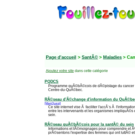
Page d'accueil
>
SantÃ©
>
Maladies
> Ca
Ajoutez votre site
dans cette catégorie
PQDCS
Programme quÃ©bÃ©cois de dÃ©pistage du cancer du
Centre-du-QuÃ©bec.
RÃ©seau d'Ã©change d'information du QuÃ©bec 
[MapQuest]
Ce site internet vise Ã faciliter l'accÃ¨s Ã l'informat
entre les intervenants et les organismes impliquÃ©s d
sein.
RÃ©seau quÃ©bÃ©cois pour la santÃ© du sein
Informations et tÃ©moignages pour comprendre et Ãª
prÃ©sentons l'expertise des femmes qui ont luttÃ© et 