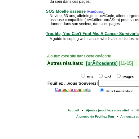
du sein dans ces pages.
SOS Moelle osseuse
[MapQuest]
Nevine, 33 ans, atteinte de leucÃ©mie, attend urge
osseuse compatible (mÃ©diterrannÃ©en) pour sauver
donner dans son secteur, dans ces pages.
Trouble, You Can't Fool Me, A Cancer Survivor's
A guide to coping with cancer, which also includes ma
Ajoutez votre site
dans cette catégorie
Autres résultats:
[prÃ©cedents]
[11-15]
MP3
Ciné
Images
Fouillez
...vous trouverez!
C
a
r
t
e
s
d
e
s
o
u
h
a
i
t
s
dans Fouillez-tout
Accueil
•
Ajoutez (modifiez) votre site!
•
H
À propos de
Fouillez-Tout
•
Annoncez s
T