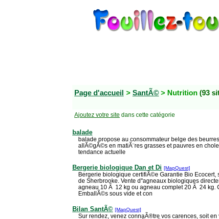
Page d'accueil
>
SantÃ©
> Nutrition
(93 si
Ajoutez votre site
dans cette catégorie
balade
balade propose au consommateur belge des beurres
allÃ©gÃ©s en matiÃ¨res grasses et pauvres en chole
tendance actuelle
Bergerie biologique Dan et Di
[MapQuest]
Bergerie biologique certifiÃ©e Garantie Bio Ecocert,
de Sherbrooke. Vente d''agneaux biologiques direc
agneau 10 Ã 12 kg ou agneau complet 20 Ã 24 kg.
EmballÃ©s sous vide et con
Bilan SantÃ©
[MapQuest]
Sur rendez, venez connaÃ®tre vos carences, soit en