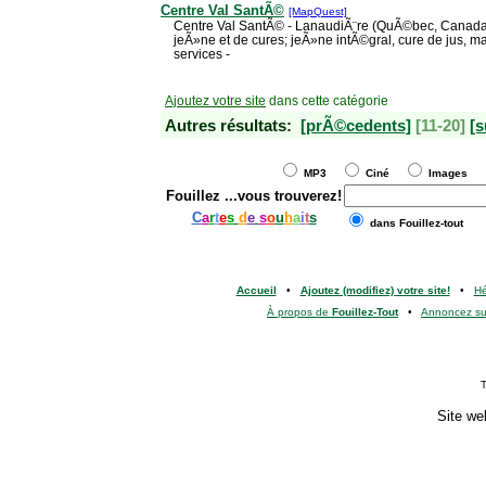
Centre Val SantÃ©
[MapQuest]
Centre Val SantÃ© - LanaudiÃ¨re (QuÃ©bec, Canada)
jeÃ»ne et de cures; jeÃ»ne intÃ©gral, cure de jus, m
services -
Ajoutez votre site
dans cette catégorie
Autres résultats:
[prÃ©cedents]
[11-20]
[s
MP3
Ciné
Images
Fouillez
...vous trouverez!
C
a
r
t
e
s
d
e
s
o
u
h
a
i
t
s
dans Fouillez-tout
Accueil
•
Ajoutez (modifiez) votre site!
•
H
À propos de
Fouillez-Tout
•
Annoncez s
T
Site we