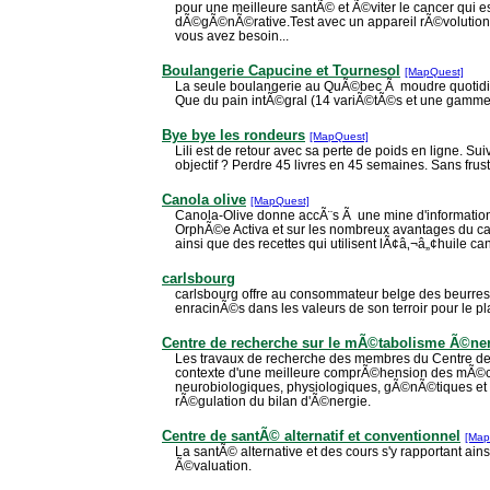
pour une meilleure santÃ© et Ã©viter le cancer qui e
dÃ©gÃ©nÃ©rative.Test avec un appareil rÃ©volutionn
vous avez besoin...
Boulangerie Capucine et Tournesol
[MapQuest]
La seule boulangerie au QuÃ©bec Ã moudre quotidie
Que du pain intÃ©gral (14 variÃ©tÃ©s et une gamme 
Bye bye les rondeurs
[MapQuest]
Lili est de retour avec sa perte de poids en ligne. 
objectif ? Perdre 45 livres en 45 semaines. Sans frustr
Canola olive
[MapQuest]
Canola-Olive donne accÃ¨s Ã une mine d'informations 
OrphÃ©e Activa et sur les nombreux avantages du cano
ainsi que des recettes qui utilisent lÃ¢â‚¬â„¢huile can
carlsbourg
carlsbourg offre au consommateur belge des beurres
enracinÃ©s dans les valeurs de son terroir pour le pl
Centre de recherche sur le mÃ©tabolisme Ã©ne
Les travaux de recherche des membres du Centre de 
contexte d'une meilleure comprÃ©hension des mÃ©
neurobiologiques, physiologiques, gÃ©nÃ©tiques et
rÃ©gulation du bilan d'Ã©nergie.
Centre de santÃ© alternatif et conventionnel
[Map
La santÃ© alternative et des cours s'y rapportant ains
Ã©valuation.