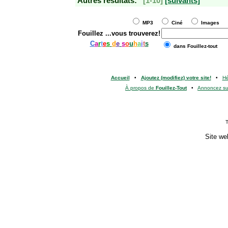
Autres résultats:
[1-10]
[suivants]
MP3
Ciné
Images
Fouillez
...vous trouverez!
C
a
r
t
e
s
d
e
s
o
u
h
a
i
t
s
dans Fouillez-tout
Accueil
•
Ajoutez (modifiez) votre site!
•
H
À propos de
Fouillez-Tout
•
Annoncez s
T
Site we