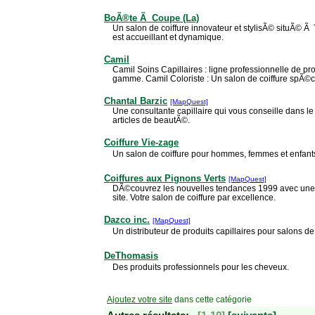
BoÃ®te Ã Coupe (La)
Un salon de coiffure innovateur et stylisÃ© situÃ© Ã 
est accueillant et dynamique.
Camil
Camil Soins Capillaires : ligne professionnelle de pro
gamme. Camil Coloriste : Un salon de coiffure spÃ©ci
Chantal Barzic
[MapQuest]
Une consultante capillaire qui vous conseille dans le
articles de beautÃ©.
Coiffure Vie-zage
Un salon de coiffure pour hommes, femmes et enfants
Coiffures aux Pignons Verts
[MapQuest]
DÃ©couvrez les nouvelles tendances 1999 avec une
site. Votre salon de coiffure par excellence.
Dazco inc.
[MapQuest]
Un distributeur de produits capillaires pour salons de 
DeThomasis
Des produits professionnels pour les cheveux.
Ajoutez votre site
dans cette catégorie