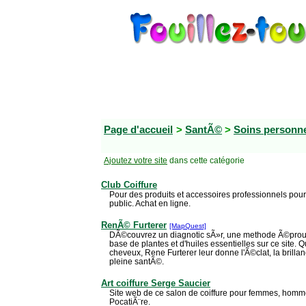
Page d'accueil
>
SantÃ©
>
Soins personn
Ajoutez votre site
dans cette catégorie
Club Coiffure
Pour des produits et accessoires professionnels pour l
public. Achat en ligne.
RenÃ© Furterer
[MapQuest]
DÃ©couvrez un diagnotic sÃ»r, une methode Ã©prouv
base de plantes et d'huiles essentielles sur ce site. Q
cheveux, Rene Furterer leur donne l'Ã©clat, la brilla
pleine santÃ©.
Art coiffure Serge Saucier
Site web de ce salon de coiffure pour femmes, homm
PocatiÃ¨re.