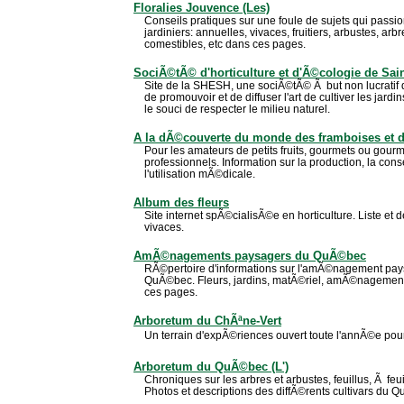
Floralies Jouvence (Les)
Conseils pratiques sur une foule de sujets qui passion
jardiniers: annuelles, vivaces, fruitiers, arbustes, arb
comestibles, etc dans ces pages.
SociÃ©tÃ© d'horticulture et d'Ã©cologie de Sai
Site de la SHESH, une sociÃ©tÃ© Ã but non lucratif q
de promouvoir et de diffuser l'art de cultiver les jard
le souci de respecter le milieu naturel.
A la dÃ©couverte du monde des framboises et 
Pour les amateurs de petits fruits, gourmets ou gou
professionnels. Information sur la production, la conse
l'utilisation mÃ©dicale.
Album des fleurs
Site internet spÃ©cialisÃ©e en horticulture. Liste et 
vivaces.
AmÃ©nagements paysagers du QuÃ©bec
RÃ©pertoire d'informations sur l'amÃ©nagement paysa
QuÃ©bec. Fleurs, jardins, matÃ©riel, amÃ©nagement.
ces pages.
Arboretum du ChÃªne-Vert
Un terrain d'expÃ©riences ouvert toute l'annÃ©e pour l
Arboretum du QuÃ©bec (L')
Chroniques sur les arbres et arbustes, feuillus, Ã feui
Photos et descriptions des diffÃ©rents cultivars du