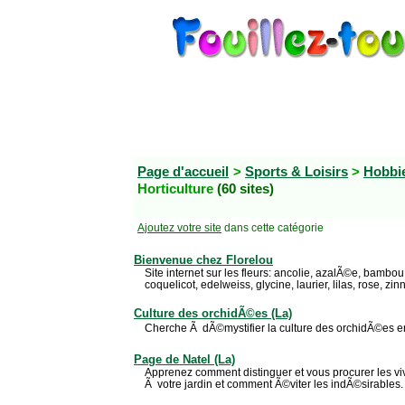
Page d'accueil
>
Sports & Loisirs
>
Hobbi
Horticulture
(60 sites)
Ajoutez votre site
dans cette catégorie
Bienvenue chez Florelou
Site internet sur les fleurs: ancolie, azalÃ©e, bambo
coquelicot, edelweiss, glycine, laurier, lilas, rose, zin
Culture des orchidÃ©es (La)
Cherche Ã dÃ©mystifier la culture des orchidÃ©es e
Page de Natel (La)
Apprenez comment distinguer et vous procurer les vi
Ã votre jardin et comment Ã©viter les indÃ©sirables.