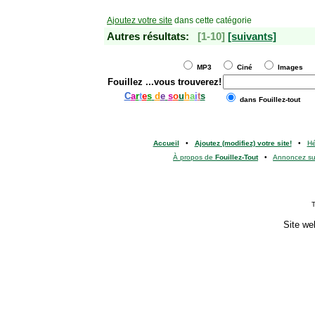
Ajoutez votre site
dans cette catégorie
Autres résultats:
[1-10]
[suivants]
MP3
Ciné
Images
Fouillez
...vous trouverez!
C
a
r
t
e
s
d
e
s
o
u
h
a
i
t
s
dans Fouillez-tout
Accueil
•
Ajoutez (modifiez) votre site!
•
H
À propos de
Fouillez-Tout
•
Annoncez s
T
Site we