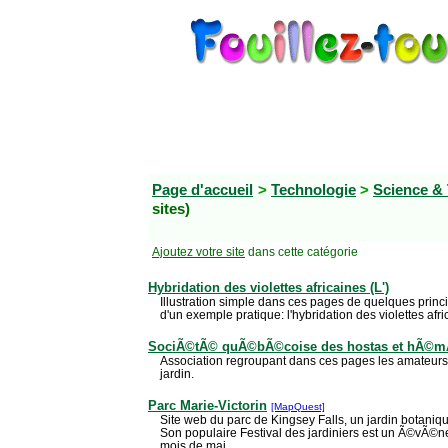
Page d'accueil
>
Technologie
>
Science &
sites)
Ajoutez votre site
dans cette catégorie
Hybridation des violettes africaines (L')
Illustration simple dans ces pages de quelques prin
d'un exemple pratique: l'hybridation des violettes afri
SociÃ©tÃ© quÃ©bÃ©coise des hostas et hÃ©mÃ
Association regroupant dans ces pages les amateurs 
jardin.
Parc Marie-Victorin
[MapQuest]
Site web du parc de Kingsey Falls, un jardin botanique
Son populaire Festival des jardiniers est un Ã©vÃ©ne
mois de mai.