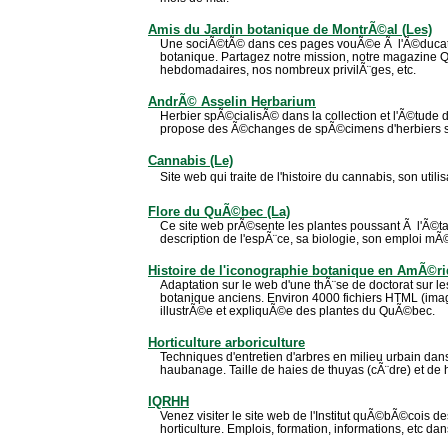
Amis du Jardin botanique de MontrÃ©al (Les)
Une sociÃ©tÃ© dans ces pages vouÃ©e Ã l'Ã©ducatio
botanique. Partagez notre mission, notre magazine Q
hebdomadaires, nos nombreux privilÃ¨ges, etc.
AndrÃ© Asselin Herbarium
Herbier spÃ©cialisÃ© dans la collection et l'Ã©tude 
propose des Ã©changes de spÃ©cimens d'herbiers
Cannabis (Le)
Site web qui traite de l'histoire du cannabis, son util
Flore du QuÃ©bec (La)
Ce site web prÃ©sente les plantes poussant Ã l'Ã©
description de l'espÃ¨ce, sa biologie, son emploi mÃ©
Histoire de l'iconographie botanique en AmÃ©ri
Adaptation sur le web d'une thÃ¨se de doctorat sur l
botanique anciens. Environ 4000 fichiers HTML (image
illustrÃ©e et expliquÃ©e des plantes du QuÃ©bec.
Horticulture arboriculture
Techniques d'entretien d'arbres en milieu urbain dan
haubanage. Taille de haies de thuyas (cÃ¨dre) et de h
IQRHH
Venez visiter le site web de l'Institut quÃ©bÃ©cois 
horticulture. Emplois, formation, informations, etc da