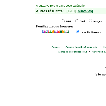
Ajoutez votre site
dans cette catégorie
Autres résultats:
[1-10]
[suivants]
MP3
Ciné
Images
Fouillez
...vous trouverez!
C
a
r
t
e
s
d
e
s
o
u
h
a
i
t
s
dans Fouillez-tout
Accueil
•
Ajoutez (modifiez) votre site!
•
H
À propos de
Fouillez-Tout
•
Annoncez s
T
Site we