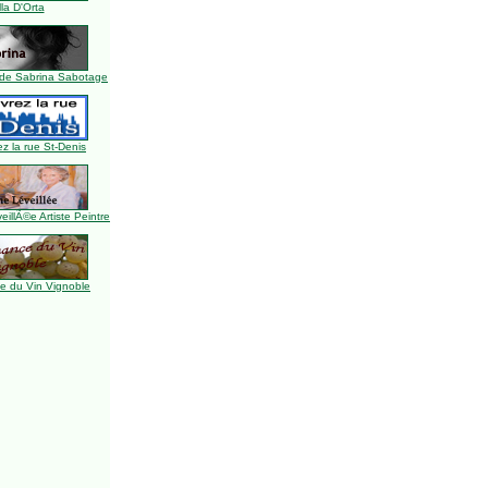
lla D'Orta
de Sabrina Sabotage
z la rue St-Denis
illÃ©e Artiste Peintre
 du Vin Vignoble