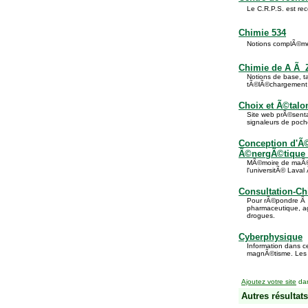
Le C.R.P.S. est re
Chimie 534
Notions complÃ©men
Chimie de A Ã 
Notions de base, ta
tÃ©lÃ©chargement
Choix et Ã©talo
Site web prÃ©senta
signaleurs de poch
Conception d'Ã©
Ã©nergÃ©tique 
MÃ©moire de maÃ®t
l'universitÃ© Lava
Consultation-Ch
Pour rÃ©pondre Ã d
pharmaceutique, ag
drogues.
Cyberphysique
Information dans c
magnÃ©tisme. Les 
Ajoutez votre site
dan
Autres résultats