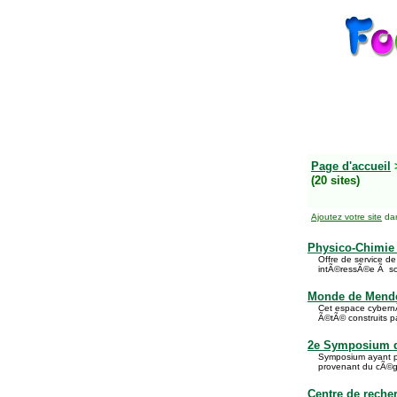
Page d'accueil
(20 sites)
Ajoutez votre site
dan
Physico-Chimie
Offre de service d
intÃ©ressÃ©e Ã sol
Monde de Mende
Cet espace cybernÃ
Ã©tÃ© construits p
2e Symposium d
Symposium ayant po
provenant du cÃ©g
Centre de reche