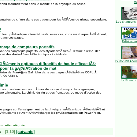
Vi
connu mondialement dans le monde de la physique du solide.
taires de chimie dans ces pages pour les Ã©lÃ¨ves de niveau secondaire.
Les chansons 
Z
bleau pÃ©riodique interactif, tests, exercices, infos sur chaque Ã©lÃ©ment,
 dans ces pages.
DÃ©couvre
nnage de compteurs portatifs
nt des compteurs portatifs, des stylodosimÃ¨tres Ã lecture directe, des
e et des dosimÃ¨tres Ã©lectroniques individuels.
HÃ©lÃ¨ne LÃ©ve
lÃ©ments optiques diffractifs de haute efficacitÃ©
pour la gÃ©nÃ©ration de mat
rise de FranÃ§ois Galmiche dans ces pages rÃ©alisÃ© au COPL Ã
l Ã QuÃ©bec.
La Romance
imie
es questions sur des thÃ¨mes de nature chimique, bio-organique,
ro-alimentaire. La chimie du vin et des fromages. Le mode d'action des
es pages sur l'enseignement de la physique: mÃ©canique, Ã©lectricitÃ© et
Ã©tudiants peuvent tÃ©lÃ©charger les prÃ©sentations sur PowerPoint.
s cette catégorie
:
[1-10]
[suivants]