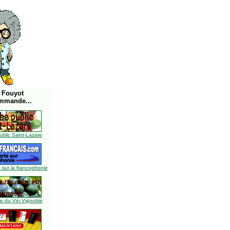
 Fouyot
mmande...
blic Saint-Lazare
 sur la francophonie
 du Vin Vignoble