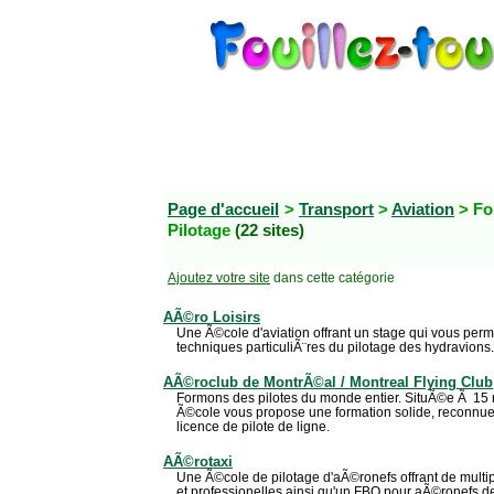
Page d'accueil
>
Transport
>
Aviation
> Fo
Pilotage
(22 sites)
Ajoutez votre site
dans cette catégorie
AÃ©ro Loisirs
Une Ã©cole d'aviation offrant un stage qui vous perm
techniques particuliÃ¨res du pilotage des hydravions.
AÃ©roclub de MontrÃ©al / Montreal Flying Club
Formons des pilotes du monde entier. SituÃ©e Ã 15 mi
Ã©cole vous propose une formation solide, reconnue
licence de pilote de ligne.
AÃ©rotaxi
Une Ã©cole de pilotage d'aÃ©ronefs offrant de multi
et professionelles ainsi qu'un FBO pour aÃ©ronefs de