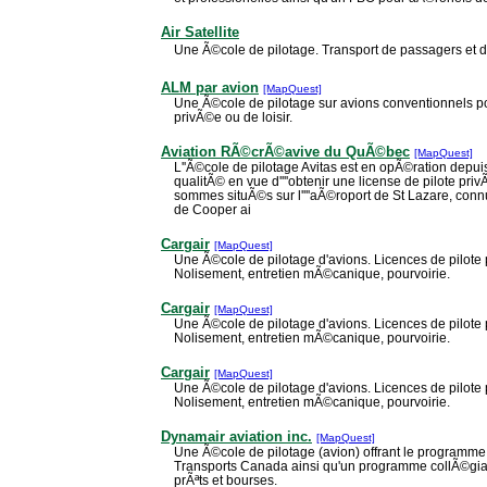
Air Satellite
Une Ã©cole de pilotage. Transport de passagers et 
ALM par avion
[MapQuest]
Une Ã©cole de pilotage sur avions conventionnels p
privÃ©e ou de loisir.
Aviation RÃ©crÃ©avive du QuÃ©bec
[MapQuest]
L''Ã©cole de pilotage Avitas est en opÃ©ration depu
qualitÃ© en vue d''''obtenir une license de pilote pri
sommes situÃ©s sur l''''aÃ©roport de St Lazare, con
de Cooper ai
Cargair
[MapQuest]
Une Ã©cole de pilotage d'avions. Licences de pilote 
Nolisement, entretien mÃ©canique, pourvoirie.
Cargair
[MapQuest]
Une Ã©cole de pilotage d'avions. Licences de pilote 
Nolisement, entretien mÃ©canique, pourvoirie.
Cargair
[MapQuest]
Une Ã©cole de pilotage d'avions. Licences de pilote 
Nolisement, entretien mÃ©canique, pourvoirie.
Dynamair aviation inc.
[MapQuest]
Une Ã©cole de pilotage (avion) offrant le programme
Transports Canada ainsi qu'un programme collÃ©gial
prÃªts et bourses.