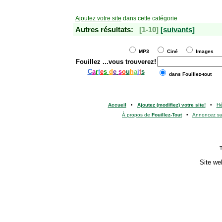
Ajoutez votre site
dans cette catégorie
Autres résultats:
[1-10]
[suivants]
MP3
Ciné
Images
Fouillez
...vous trouverez!
C
a
r
t
e
s
d
e
s
o
u
h
a
i
t
s
dans Fouillez-tout
Accueil
•
Ajoutez (modifiez) votre site!
•
H
À propos de
Fouillez-Tout
•
Annoncez s
T
Site we