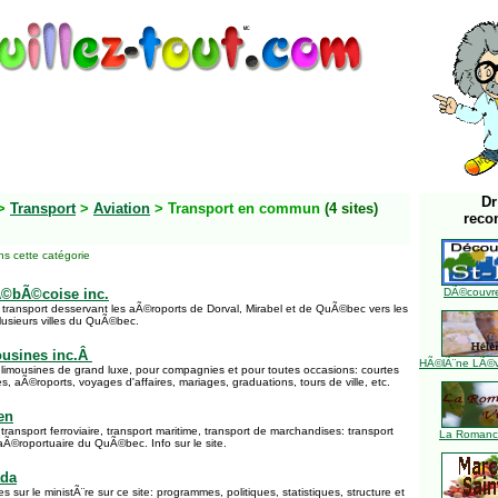
Dr
>
Transport
>
Aviation
> Transport en commun
(4 sites)
reco
s cette catégorie
©bÃ©coise inc.
DÃ©couvre
ransport desservant les aÃ©roports de Dorval, Mirabel et de QuÃ©bec vers les
lusieurs villes du QuÃ©bec.
ousines inc.Â
HÃ©lÃ¨ne LÃ©ve
 limousines de grand luxe, pour compagnies et pour toutes occasions: courtes
s, aÃ©roports, voyages d'affaires, mariages, graduations, tours de ville, etc.
en
transport ferroviaire, transport maritime, transport de marchandises: transport
La Romance
Ã©roportuaire du QuÃ©bec. Info sur le site.
ada
s sur le ministÃ¨re sur ce site: programmes, politiques, statistiques, structure et