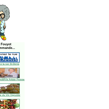
 Fouyot
mmande...
z la rue St-Denis
illÃ©e Artiste Peintre
 du Vin Vignoble