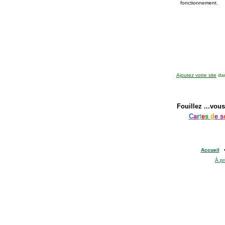
fonctionnement.
Ajoutez votre site
dan
Fouillez
...vous
C
a
r
t
e
s
d
e
s
Accueil
À p