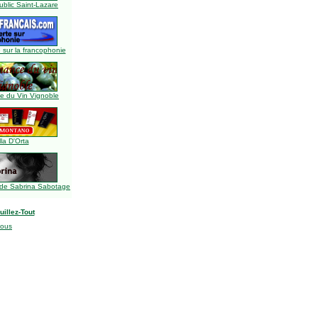
blic Saint-Lazare
 sur la francophonie
 du Vin Vignoble
lla D'Orta
de Sabrina Sabotage
uillez-Tout
nous