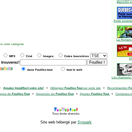
MarchÃ© pu
Porte ouverte
La Romance
s cette catégorie
MP3
Ciné
Images
Cotes boursières
Vi
 trouverez!
o
u
h
a
i
t
s
dans Fouillez-tout
tout le web
Les chansons 
•
Ajoutez (modifiez) votre site!
•
Hébergez
Fouillez-Tout
sur votre site
•
Recommandez
Fo
ropos de
Fouillez-Tout
•
Annoncez sur
Fouillez-Tout
•
Ajoutez
Fouillez-Tout
•
Contactez-
Tous droits réservés.
Site web hébergé par
Syspark