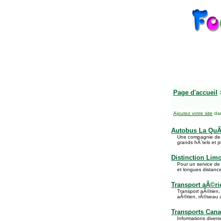
Page d'accueil
Ajoutez votre site
dan
Autobus La QuÃ
Une compagnie de t
grands hÃ´tels et p
Distinction Lim
Pour un service de
et longues distance
Transport aÃ©ri
Transport aÃ©rien, 
aÃ©rien, rÃ©seau a
Transports Can
Informations diverse