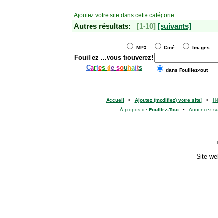
Ajoutez votre site
dans cette catégorie
Autres résultats:
[1-10]
[suivants]
MP3
Ciné
Images
Fouillez
...vous trouverez!
C
a
r
t
e
s
d
e
s
o
u
h
a
i
t
s
dans Fouillez-tout
Accueil
•
Ajoutez (modifiez) votre site!
•
H
À propos de
Fouillez-Tout
•
Annoncez s
T
Site we