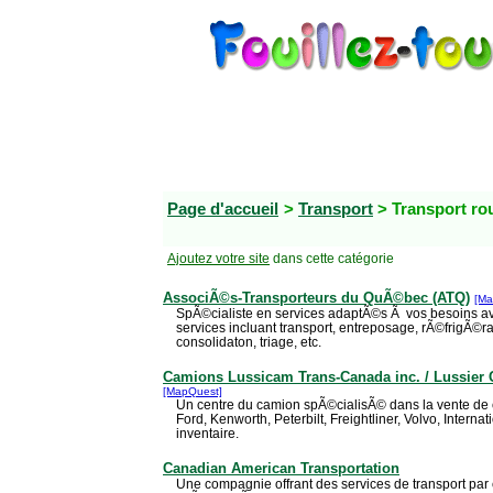
Page d'accueil
>
Transport
> Transport ro
Ajoutez votre site
dans cette catégorie
AssociÃ©s-Transporteurs du QuÃ©bec (ATQ)
[Ma
SpÃ©cialiste en services adaptÃ©s Ã vos besoins 
services incluant transport, entreposage, rÃ©frigÃ©r
consolidaton, triage, etc.
Camions Lussicam Trans-Canada inc. / Lussier 
[MapQuest]
Un centre du camion spÃ©cialisÃ© dans la vente de 
Ford, Kenworth, Peterbilt, Freightliner, Volvo, Intern
inventaire.
Canadian American Transportation
Une compagnie offrant des services de transport par