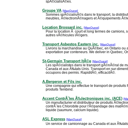
spÃ©cialisÃ©es.
Groupe VA
[MapQuest]
Sommes spÃ©cialisÃ©s dans le transport, la distribut
meubles, Ã©lectromÃ©nagers et Ã©quipements Ã©le
Location Brossard inc.
[MapQuest]
Pour la location Ã court et long termes de camions, 
autres vÃ©hicules lÃ©gers.
Transport Asbestos Eastern inc.
[MapQuest]
Livrons la marchandise au QuÃ©bec, en Ontario ou a
exportation par conteneurs. We deliver in Quebec, Ont
St-Germain Transport ltÃ©e
[MapQuest]
Les spÃ©cialistes dans le transport gÃ©nÃ©ral de m
Canada et aux Ã‰tats-Unis. Transport en sur-diment
occupons des permis. RapiditÃ©, efficacitÃ©.
A.Bergeron et Fils inc.
Une compagnie qui effectue le transport de produits 
produits Tembind.
Accent ContrÃ´les Ã‰lectroniques inc. (ACE)
[M
Un manufacturier et distributeur de produits Ã©lectr
contrÃ´les Chlorobite pour l'Ã©pandage des matÃ©riau
liquide (saumure, calcium liquide).
ASL Express
[MapQuest]
Un service de camionnage au Canada et aux Ã‰tats