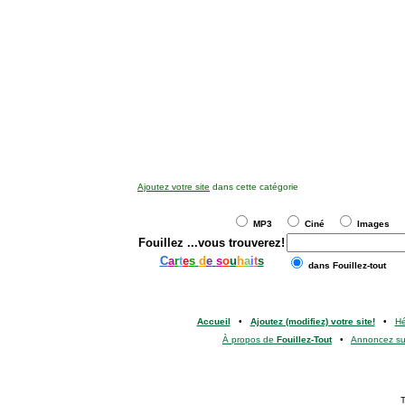
Ajoutez votre site
dans cette catégorie
MP3
Ciné
Images
Fouillez
...vous trouverez!
C
a
r
t
e
s
d
e
s
o
u
h
a
i
t
s
dans Fouillez-tout
Accueil
•
Ajoutez (modifiez) votre site!
•
H
À propos de
Fouillez-Tout
•
Annoncez s
T