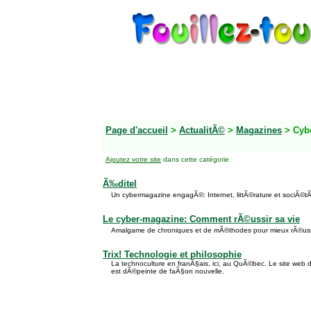
Page d'accueil
>
ActualitÃ©
>
Magazines
> Cyb
Ajoutez votre site
dans cette catégorie
Ã‰ditel
Un cybermagazine engagÃ©: Internet, littÃ©rature et sociÃ©t
Le cyber-magazine: Comment rÃ©ussir sa vie
Amalgame de chroniques et de mÃ©thodes pour mieux rÃ©ussi
Trix! Technologie et philosophie
La technoculture en franÃ§ais, ici, au QuÃ©bec. Le site web de
est dÃ©peinte de faÃ§on nouvelle.