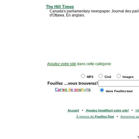
The Hill Times
Canada's parliamentary newspaper. Journal des par
d'Ottawa. En anglais.
Ajoutez votre site
dans cette catégorie
MP3
Ciné
Images
Fouillez
...vous trouverez!
C
a
r
t
e
s
d
e
s
o
u
h
a
i
t
s
dans Fouillez-tout
Accueil
•
Ajoutez (modifiez) votre site!
•
H
À propos de
Fouillez-Tout
•
Annoncez s
T