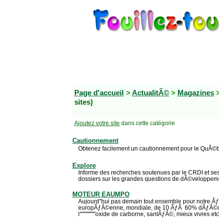
Page d'accueil
>
ActualitÃ©
>
Magazines
>
sites)
Ajoutez votre site
dans cette catégorie
Cautionnement
Obtenez facilement un cautionnement pour le QuÃ©
Explore
Informe des recherches soutenues par le CRDI et ses
dossiers sur les grandes questions de dÃ©veloppemen
MOTEUR EAUMPO
Aujourd''hui pas demain tout ensemble pour notre 
europÃƒÂ©enne, mondiale, de 10 ÃƒÂ 60% dÃƒÂ©c
l''''''''''''''''oxide de carborne, santÃƒÂ©, mieux vivres etc