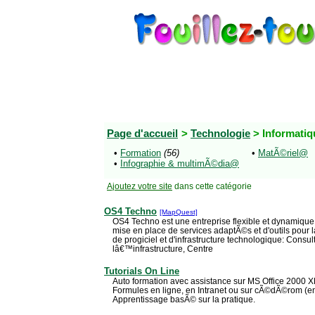
Page d'accueil
>
Technologie
> Informati
•
Formation
(56)
•
MatÃ©riel@
•
Infographie & multimÃ©dia@
Ajoutez votre site
dans cette catégorie
OS4 Techno
[MapQuest]
OS4 Techno est une entreprise flexible et dynamique
mise en place de services adaptÃ©s et d'outils pour
de progiciel et d'infrastructure technologique: Consul
lâ€™infrastructure, Centre
Tutorials On Line
Auto formation avec assistance sur MS Office 2000 X
Formules en ligne, en Intranet ou sur cÃ©dÃ©rom (entr
Apprentissage basÃ© sur la pratique.