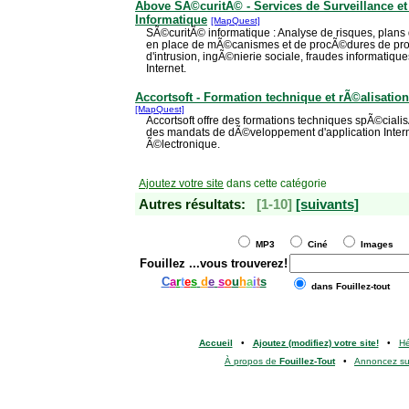
Above SÃ©curitÃ© - Services de Surveillance e
Informatique
[MapQuest]
SÃ©curitÃ© informatique : Analyse de risques, plans
en place de mÃ©canismes et de procÃ©dures de protec
d'intrusion, ingÃ©nierie sociale, fraudes informatique
Internet.
Accortsoft - Formation technique et rÃ©alisation
[MapQuest]
Accortsoft offre des formations techniques spÃ©cial
des mandats de dÃ©veloppement d'application Inter
Ã©lectronique.
Ajoutez votre site
dans cette catégorie
Autres résultats:
[1-10]
[suivants]
MP3
Ciné
Images
Fouillez
...vous trouverez!
C
a
r
t
e
s
d
e
s
o
u
h
a
i
t
s
dans Fouillez-tout
Accueil
•
Ajoutez (modifiez) votre site!
•
H
À propos de
Fouillez-Tout
•
Annoncez s