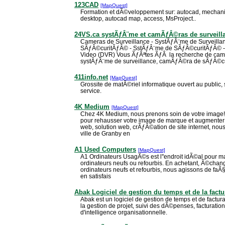
123CAD
[MapQuest]
Formation et dÃ©veloppement sur: autocad, mechanic
desktop, autocad map, access, MsProject..
24VS.ca systÃƒÂ¨me et camÃƒÂ©ras de surveill
Cameras de Surveillance - SystÃƒÂ¨me de Surveill
SÃƒÂ©curitÃƒÂ© - SstÃƒÂ¨me de SÃƒÂ©curitÃƒÂ© - 
Video (DVR) Vous ÃƒÂªtes ÃƒÂ la recherche de cam
systÃƒÂ¨me de surveillance, camÃƒÂ©ra de sÃƒÂ©c
411info.net
[MapQuest]
Grossite de matÃ©riel informatique ouvert au public,
service.
4K Medium
[MapQuest]
Chez 4K Medium, nous prenons soin de votre image! 
pour rehausser votre image de marque et augmenter 
web, solution web, crÃƒÂ©ation de site internet, n
ville de Granby en
A1 Used Computers
[MapQuest]
A1 Ordinateurs UsagÃ©s est l''endroit idÃ©al pour m
ordinateurs neufs ou refourbis. En achetant, Ã©chang
ordinateurs neufs et refourbis, nous agissons de faÃ
en satisfais
Abak Logiciel de gestion du temps et de la factu
Abak est un logiciel de gestion de temps et de fact
la gestion de projet, suivi des dÃ©penses, facturatio
d'intelligence organisationnelle.