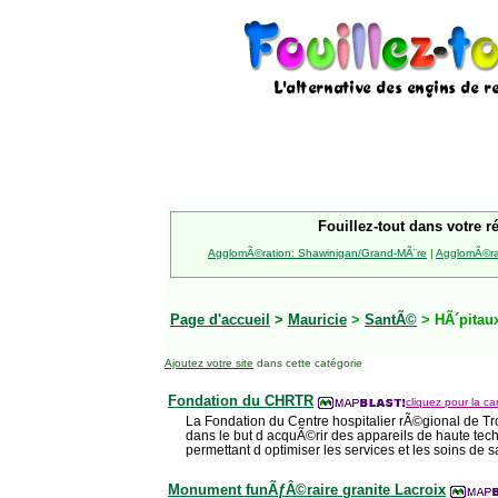
Fouillez-tout dans votre r
AgglomÃ©ration: Shawinigan/Grand-MÃ¨re
|
AgglomÃ©rat
Page d'accueil
>
Mauricie
>
SantÃ©
> HÃ´pitaux
Ajoutez votre site
dans cette catégorie
Fondation du CHRTR
cliquez pour la car
La Fondation du Centre hospitalier rÃ©gional de T
dans le but d acquÃ©rir des appareils de haute te
permettant d optimiser les services et les soins de 
Monument funÃƒÂ©raire granite Lacroix