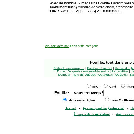
Avec de nombreux magasins Granite Lacroix pour v
monument funÃƒÂ©raire de votre choix, c''est facil
funÃƒÂ©railles. Appelez dÃƒÂ¨s maintenant.
Ajoutez votre site
dans cette catégorie
Fouillez-tout
dans une a
Abitibi-Témiscamingue
|
Bas Saint-Laurent
|
Centre-du-Qu
Estrie
|
Gaspésie-Îles-de-la-Madeleine
|
Lanaudière
|
La
Montréal
|
Nord-du-Québec
|
Outaouais
|
Québec
|
Sag
MP3
Ciné
Ima
Fouillez
...vous trouverez!
dans votre région
dans Fouillez-to
Accueil
•
Ajoutez (modifiez) votre site!
•
H
À propos de
Fouillez-Tout
•
Annoncez s