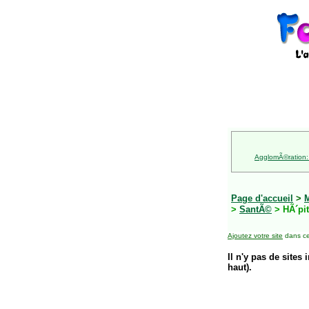
AgglomÃ©ration:
Page d'accueil
>
M
>
SantÃ©
> HÃ´pit
Ajoutez votre site
dans ce
Il n'y pas de sites 
haut).