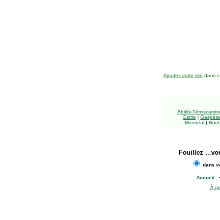
Ajoutez votre site
dans ce
Abitibi-Témiscami
Estrie
|
Gaspésie
Montréal
|
Nord
Fouillez
...vo
dans vo
Accueil
À p