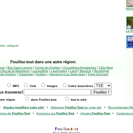
HÃ©l
La R
tte catégorie
Fouillez-tout
dans une autre région:
ngue
|
Bas Saint-Laurent
|
Centre-du-Québec
|
Chaudières-Appalaches
|
Côte-Nord
-Îles-de-la-Madeleine
|
Lanaudière
|
Laurentides
|
Laval
|
Mauricie
|
Montérégie
-du-Québec
|
Outaouais
|
Québec
|
Saguenay-Lac-Saint-Jean
|
Page d'accueil
MP3
Ciné
Images
Cotes boursières
us trouverez!
tre région
dans Fouillez-tout
tout le web
•
Ajoutez (modifiez) votre site!
•
Hébergez
Fouillez-Tout
sur votre site
•
Recommandez
Fo
ropos de
Fouillez-Tout
•
Annoncez sur
Fouillez-Tout
•
Ajoutez
Fouillez-Tout
•
Contactez-
F
o
u
i
l
l
e
z
-
t
o
u
t
Tous droits réservés