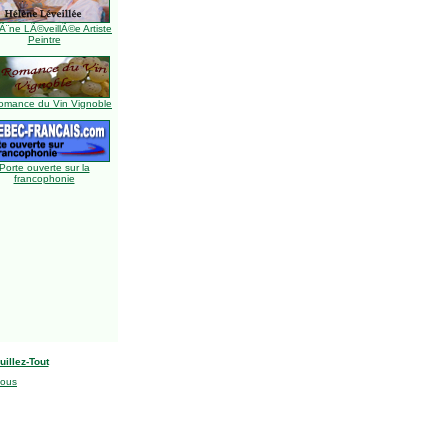
Ã¨ne LÃ©veillÃ©e Artiste
Peintre
omance du Vin Vignoble
Porte ouverte sur la
francophonie
uillez-Tout
nous