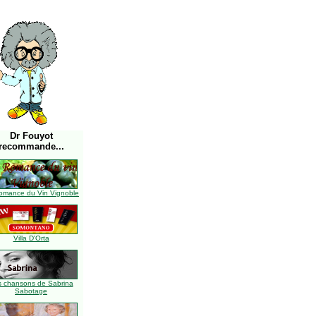
Dr Fouyot
recommande...
omance du Vin Vignoble
Villa D'Orta
s chansons de Sabrina
Sabotage