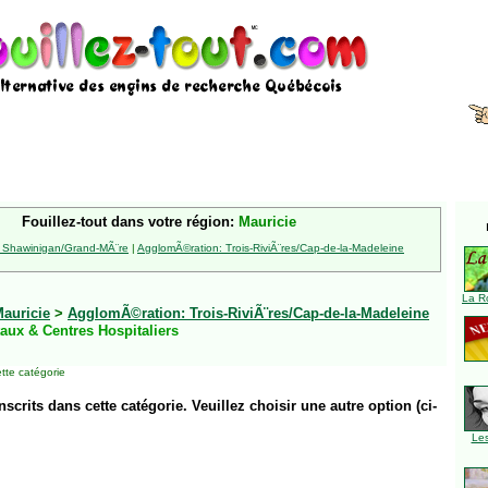
Fouillez-tout dans votre région:
Mauricie
 Shawinigan/Grand-MÃ¨re
|
AgglomÃ©ration: Trois-RiviÃ¨res/Cap-de-la-Madeleine
La R
auricie
>
AgglomÃ©ration: Trois-RiviÃ¨res/Cap-de-la-Madeleine
aux & Centres Hospitaliers
tte catégorie
inscrits dans cette catégorie. Veuillez choisir une autre option (ci-
Le