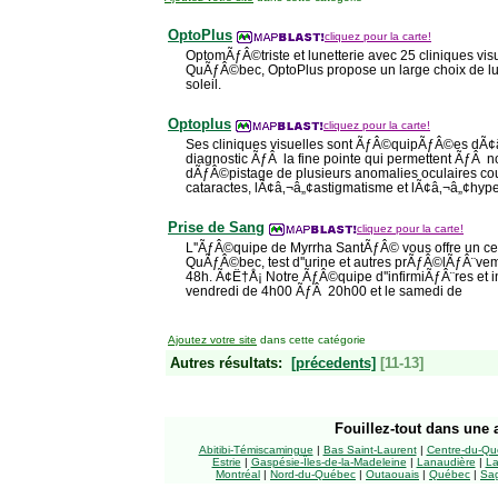
OptoPlus
cliquez pour la carte!
OptomÃƒÂ©triste et lunetterie avec 25 cliniques vis
QuÃƒÂ©bec, OptoPlus propose un large choix de lun
soleil.
Optoplus
cliquez pour la carte!
Ses cliniques visuelles sont ÃƒÂ©quipÃƒÂ©es dÃ¢
diagnostic ÃƒÂ la fine pointe qui permettent ÃƒÂ no
dÃƒÂ©pistage de plusieurs anomalies oculaires cou
cataractes, lÃ¢â‚¬â„¢astigmatisme et lÃ¢â‚¬â„¢hype
Prise de Sang
cliquez pour la carte!
L''ÃƒÂ©quipe de Myrrha SantÃƒÂ© vous offre un ce
QuÃƒÂ©bec, test d''urine et autres prÃƒÂ©lÃƒÂ¨ve
48h. Ã¢Ë†Å¡ Notre ÃƒÂ©quipe d''infirmiÃƒÂ¨res et inf
vendredi de 4h00 ÃƒÂ 20h00 et le samedi de
Ajoutez votre site
dans cette catégorie
Autres résultats:
[précedents]
[11-13]
Fouillez-tout
dans une a
Abitibi-Témiscamingue
|
Bas Saint-Laurent
|
Centre-du-Qu
Estrie
|
Gaspésie-Îles-de-la-Madeleine
|
Lanaudière
|
La
Montréal
|
Nord-du-Québec
|
Outaouais
|
Québec
|
Sag