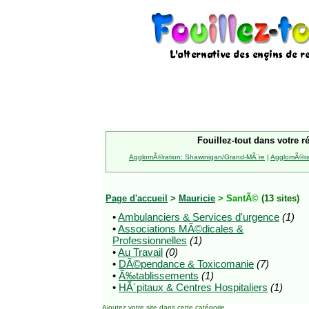
Fouillez-tout dans votre r
AgglomÃ©ration: Shawinigan/Grand-MÃ¨re
|
AgglomÃ©rat
Page d'accueil
>
Mauricie
> SantÃ©
(13 sites)
•
Ambulanciers & Services d'urgence
(1)
•
Associations MÃ©dicales &
Professionnelles
(1)
•
Au Travail
(0)
•
DÃ©pendance & Toxicomanie
(7)
•
Ã‰tablissements
(1)
•
HÃ´pitaux & Centres Hospitaliers
(1)
Ajoutez votre site
dans cette catégorie