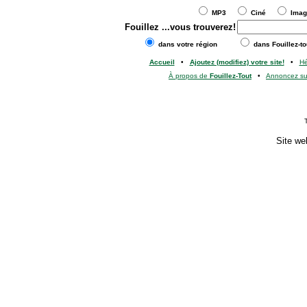
MP3
Ciné
Ima
Fouillez
...vous trouverez!
dans votre région
dans Fouillez-to
Accueil
•
Ajoutez (modifiez) votre site!
•
H
À propos de
Fouillez-Tout
•
Annoncez s
Site we