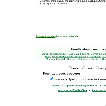
Motomag, motomag.tv, magazine web sur les actualitÃƒÂ©s 
au QuÃƒÂ©bec, Canada
Ajoutez votre site
dans cette catégorie
Fouillez-tout
dans une a
Abitibi-Témiscamingue
|
Bas Saint-Laurent
|
Centre-du-Qu
Estrie
|
Gaspésie-Îles-de-la-Madeleine
|
Lanaudière
|
La
Montréal
|
Nord-du-Québec
|
Outaouais
|
Québec
|
Sag
MP3
Ciné
Ima
Fouillez
...vous trouverez!
dans votre région
dans Fouillez-to
Accueil
•
Ajoutez (modifiez) votre site!
•
H
À propos de
Fouillez-Tout
•
Annoncez s