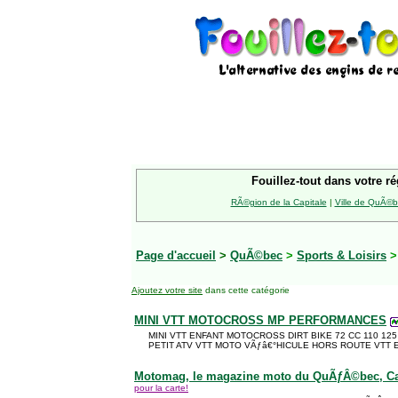
Fouillez-tout dans votre ré
RÃ©gion de la Capitale
|
Ville de QuÃ©
Page d'accueil
>
QuÃ©bec
>
Sports & Loisirs
>
Ajoutez votre site
dans cette catégorie
MINI VTT MOTOCROSS MP PERFORMANCES
MINI VTT ENFANT MOTOCROSS DIRT BIKE 72 CC 110 125
PETIT ATV VTT MOTO VÃƒâ€°HICULE HORS ROUTE VTT
Motomag, le magazine moto du QuÃƒÂ©bec, C
pour la carte!