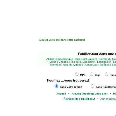
Ajoutez votre site
dans cette catégorie
Fouillez-tout
dans une a
Abitibi-Témiscamingue
|
Bas Saint-Laurent
|
Centre-du-Qu
Estrie
|
Gaspésie-Îles-de-la-Madeleine
|
Lanaudière
|
La
Montréal
|
Nord-du-Québec
|
Outaouais
|
Québec
|
Sag
MP3
Ciné
Ima
Fouillez
...vous trouverez!
dans votre région
dans Fouillez-to
Accueil
•
Ajoutez (modifiez) votre site!
•
H
À propos de
Fouillez-Tout
•
Annoncez s