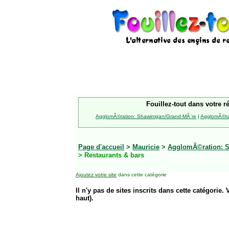
Fouillez-tout dans votre r
AgglomÃ©ration: Shawinigan/Grand-MÃ¨re
|
AgglomÃ©rat
Page d'accueil
>
Mauricie
>
AgglomÃ©ration: S
> Restaurants & bars
Ajoutez votre site
dans cette catégorie
Il n'y pas de sites inscrits dans cette catégorie. 
haut).