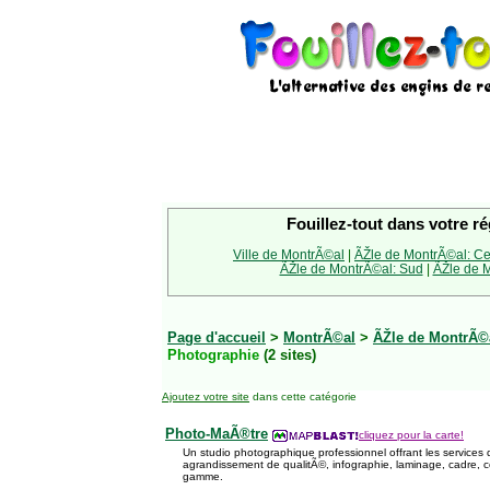
Fouillez-tout dans votre ré
Ville de MontrÃ©al
|
ÃŽle de MontrÃ©al: Ce
ÃŽle de MontrÃ©al: Sud
|
ÃŽle de M
Page d'accueil
>
MontrÃ©al
>
ÃŽle de MontrÃ©a
Photographie
(2 sites)
Ajoutez votre site
dans cette catégorie
Photo-MaÃ®tre
cliquez pour la carte!
Un studio photographique professionnel offrant les service
agrandissement de qualitÃ©, infographie, laminage, cadre, 
gamme.