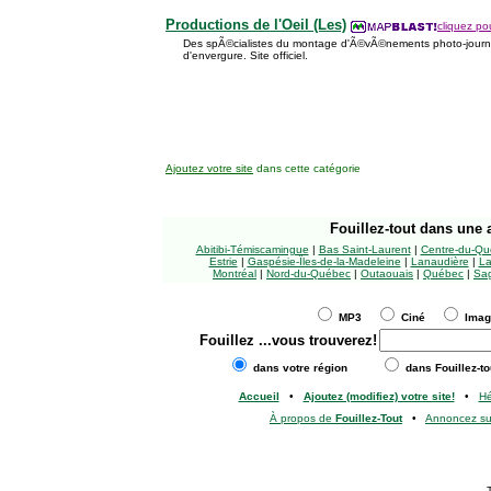
Productions de l'Oeil (Les)
cliquez pou
Des spÃ©cialistes du montage d'Ã©vÃ©nements photo-journal
d'envergure. Site officiel.
Ajoutez votre site
dans cette catégorie
Fouillez-tout
dans une a
Abitibi-Témiscamingue
|
Bas Saint-Laurent
|
Centre-du-Qu
Estrie
|
Gaspésie-Îles-de-la-Madeleine
|
Lanaudière
|
La
Montréal
|
Nord-du-Québec
|
Outaouais
|
Québec
|
Sag
MP3
Ciné
Ima
Fouillez
...vous trouverez!
dans votre région
dans Fouillez-to
Accueil
•
Ajoutez (modifiez) votre site!
•
H
À propos de
Fouillez-Tout
•
Annoncez s