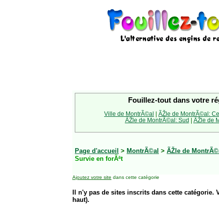
Fouillez-tout dans votre ré
Ville de MontrÃ©al
|
ÃŽle de MontrÃ©al: Ce
ÃŽle de MontrÃ©al: Sud
|
ÃŽle de M
Page d'accueil
>
MontrÃ©al
>
ÃŽle de MontrÃ©a
Survie en forÃªt
Ajoutez votre site
dans cette catégorie
Il n'y pas de sites inscrits dans cette catégorie. 
haut).