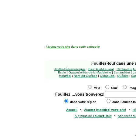
Ajoutez votre site
dans cette catégorie
Fouillez-tout
dans une a
Abitibi-Témiscamingue
|
Bas Saint-Laurent
|
Centre-du-Qu
Estrie
|
Gaspésie-Îles-de-la-Madeleine
|
Lanaudière
|
La
Montréal
|
Nord-du-Québec
|
Outaouais
|
Québec
|
Sag
MP3
Ciné
Ima
Fouillez
...vous trouverez!
dans votre région
dans Fouillez-to
Accueil
•
Ajoutez (modifiez) votre site!
•
H
À propos de
Fouillez-Tout
•
Annoncez s