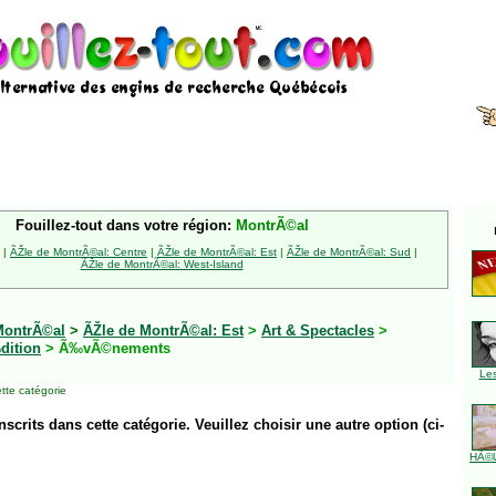
Fouillez-tout dans votre région:
MontrÃ©al
|
ÃŽle de MontrÃ©al: Centre
|
ÃŽle de MontrÃ©al: Est
|
ÃŽle de MontrÃ©al: Sud
|
ÃŽle de MontrÃ©al: West-Island
MontrÃ©al
>
ÃŽle de MontrÃ©al: Est
>
Art & Spectacles
>
dition
> Ã‰vÃ©nements
Le
tte catégorie
inscrits dans cette catégorie. Veuillez choisir une autre option (ci-
HÃ©l