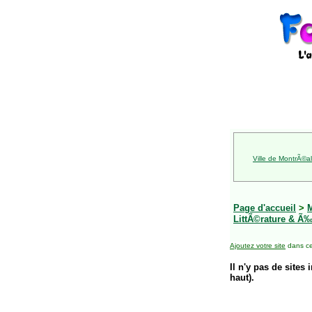
Ville de MontrÃ©al
Page d'accueil
>
LittÃ©rature & Ã‰
Ajoutez votre site
dans ce
Il n'y pas de sites 
haut).