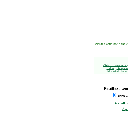
Ajoutez votre site
dans ce
Abitibi-Témiscami
Estrie
|
Gaspésie
Montréal
|
Nord
Fouillez
...vo
dans vo
Accueil
À p