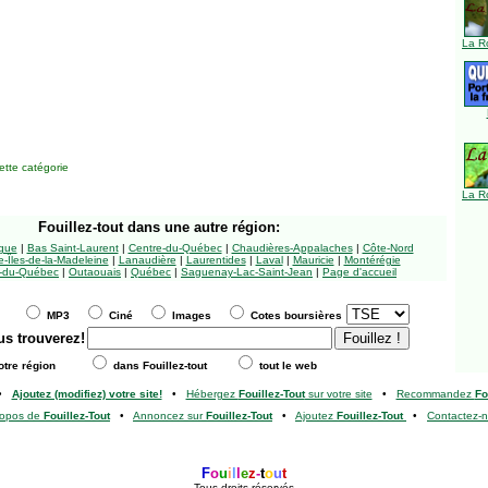
La R
tte catégorie
La R
Fouillez-tout
dans une autre région:
ngue
|
Bas Saint-Laurent
|
Centre-du-Québec
|
Chaudières-Appalaches
|
Côte-Nord
-Îles-de-la-Madeleine
|
Lanaudière
|
Laurentides
|
Laval
|
Mauricie
|
Montérégie
-du-Québec
|
Outaouais
|
Québec
|
Saguenay-Lac-Saint-Jean
|
Page d'accueil
MP3
Ciné
Images
Cotes boursières
us trouverez!
tre région
dans Fouillez-tout
tout le web
•
Ajoutez (modifiez) votre site!
•
Hébergez
Fouillez-Tout
sur votre site
•
Recommandez
Fo
ropos de
Fouillez-Tout
•
Annoncez sur
Fouillez-Tout
•
Ajoutez
Fouillez-Tout
•
Contactez-
F
o
u
i
l
l
e
z
-
t
o
u
t
Tous droits réservés