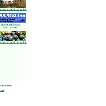
omance du Vin Vignoble
Porte ouverte sur la
francophonie
omance du Vin Vignoble
uillez-Tout
nous