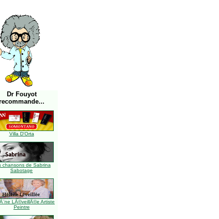
Dr Fouyot
recommande...
Villa D'Orta
s chansons de Sabrina
Sabotage
Ã¨ne LÃ©veillÃ©e Artiste
Peintre