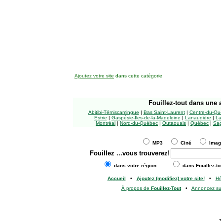
Ajoutez votre site
dans cette catégorie
Fouillez-tout
dans une a
Abitibi-Témiscamingue
|
Bas Saint-Laurent
|
Centre-du-Qu
Estrie
|
Gaspésie-Îles-de-la-Madeleine
|
Lanaudière
|
La
Montréal
|
Nord-du-Québec
|
Outaouais
|
Québec
|
Sag
MP3
Ciné
Ima
Fouillez
...vous trouverez!
dans votre région
dans Fouillez-to
Accueil
•
Ajoutez (modifiez) votre site!
•
H
À propos de
Fouillez-Tout
•
Annoncez s