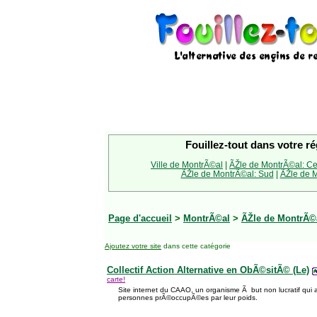
Fouillez-tout dans votre ré
Ville de MontrÃ©al
|
ÃŽle de MontrÃ©al: Ce
ÃŽle de MontrÃ©al: Sud
|
ÃŽle de M
Page d'accueil
>
MontrÃ©al
>
ÃŽle de MontrÃ©a
Ajoutez votre site
dans cette catégorie
Collectif Action Alternative en ObÃ©sitÃ© (Le)
carte!
Site internet du CAAO, un organisme Ã but non lucratif qui 
personnes prÃ©occupÃ©es par leur poids.