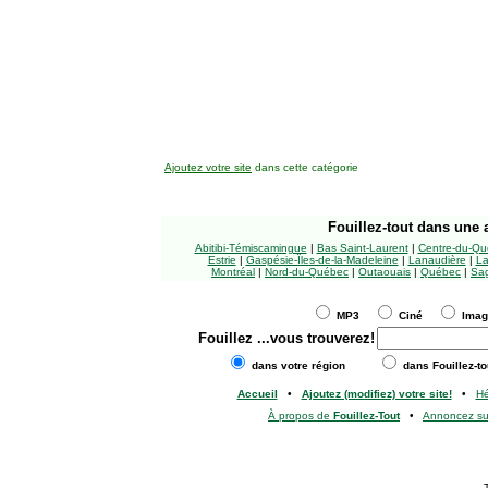
Ajoutez votre site
dans cette catégorie
Fouillez-tout
dans une a
Abitibi-Témiscamingue
|
Bas Saint-Laurent
|
Centre-du-Qu
Estrie
|
Gaspésie-Îles-de-la-Madeleine
|
Lanaudière
|
La
Montréal
|
Nord-du-Québec
|
Outaouais
|
Québec
|
Sag
MP3
Ciné
Ima
Fouillez
...vous trouverez!
dans votre région
dans Fouillez-to
Accueil
•
Ajoutez (modifiez) votre site!
•
H
À propos de
Fouillez-Tout
•
Annoncez s