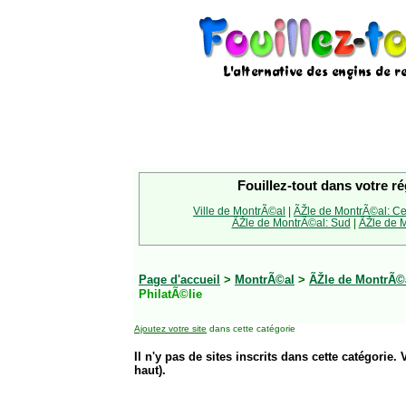
Fouillez-tout dans votre ré
Ville de MontrÃ©al
|
ÃŽle de MontrÃ©al: Ce
ÃŽle de MontrÃ©al: Sud
|
ÃŽle de M
Page d'accueil
>
MontrÃ©al
>
ÃŽle de MontrÃ©a
PhilatÃ©lie
Ajoutez votre site
dans cette catégorie
Il n'y pas de sites inscrits dans cette catégorie. 
haut).