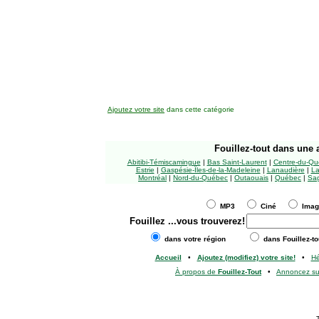
Ajoutez votre site
dans cette catégorie
Fouillez-tout
dans une a
Abitibi-Témiscamingue
|
Bas Saint-Laurent
|
Centre-du-Qu
Estrie
|
Gaspésie-Îles-de-la-Madeleine
|
Lanaudière
|
La
Montréal
|
Nord-du-Québec
|
Outaouais
|
Québec
|
Sag
MP3
Ciné
Ima
Fouillez
...vous trouverez!
dans votre région
dans Fouillez-to
Accueil
•
Ajoutez (modifiez) votre site!
•
H
À propos de
Fouillez-Tout
•
Annoncez s