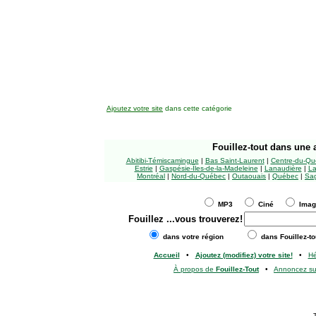
Ajoutez votre site
dans cette catégorie
Fouillez-tout
dans une a
Abitibi-Témiscamingue
|
Bas Saint-Laurent
|
Centre-du-Qu
Estrie
|
Gaspésie-Îles-de-la-Madeleine
|
Lanaudière
|
La
Montréal
|
Nord-du-Québec
|
Outaouais
|
Québec
|
Sag
MP3
Ciné
Ima
Fouillez
...vous trouverez!
dans votre région
dans Fouillez-to
Accueil
•
Ajoutez (modifiez) votre site!
•
H
À propos de
Fouillez-Tout
•
Annoncez s