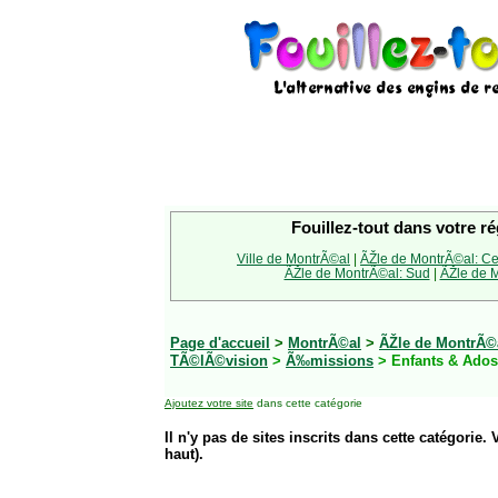
Fouillez-tout dans votre ré
Ville de MontrÃ©al
|
ÃŽle de MontrÃ©al: Ce
ÃŽle de MontrÃ©al: Sud
|
ÃŽle de M
Page d'accueil
>
MontrÃ©al
>
ÃŽle de MontrÃ©a
TÃ©lÃ©vision
>
Ã‰missions
> Enfants & Ados
Ajoutez votre site
dans cette catégorie
Il n'y pas de sites inscrits dans cette catégorie. 
haut).