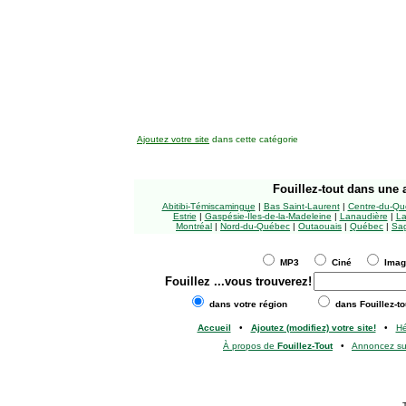
Ajoutez votre site
dans cette catégorie
Fouillez-tout
dans une a
Abitibi-Témiscamingue
|
Bas Saint-Laurent
|
Centre-du-Qu
Estrie
|
Gaspésie-Îles-de-la-Madeleine
|
Lanaudière
|
La
Montréal
|
Nord-du-Québec
|
Outaouais
|
Québec
|
Sag
MP3
Ciné
Ima
Fouillez
...vous trouverez!
dans votre région
dans Fouillez-to
Accueil
•
Ajoutez (modifiez) votre site!
•
H
À propos de
Fouillez-Tout
•
Annoncez s