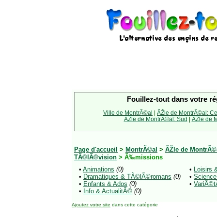
Fouillez-tout dans votre ré
Ville de MontrÃ©al
|
ÃŽle de MontrÃ©al: Ce
ÃŽle de MontrÃ©al: Sud
|
ÃŽle de M
Page d'accueil
>
MontrÃ©al
>
ÃŽle de MontrÃ©a
TÃ©lÃ©vision
> Ã‰missions
•
Animations
(0)
•
Loisirs 
•
Dramatiques & TÃ©lÃ©romans
(0)
•
Science-
•
Enfants & Ados
(0)
•
VariÃ©
•
Info & ActualitÃ©
(0)
Ajoutez votre site
dans cette catégorie