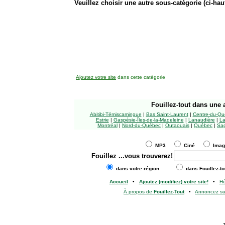
Veuillez choisir une autre sous-catégorie (ci-haut
Ajoutez votre site
dans cette catégorie
Fouillez-tout
dans une a
Abitibi-Témiscamingue
|
Bas Saint-Laurent
|
Centre-du-Qu
Estrie
|
Gaspésie-Îles-de-la-Madeleine
|
Lanaudière
|
La
Montréal
|
Nord-du-Québec
|
Outaouais
|
Québec
|
Sag
MP3
Ciné
Ima
Fouillez
...vous trouverez!
dans votre région
dans Fouillez-to
Accueil
•
Ajoutez (modifiez) votre site!
•
H
À propos de
Fouillez-Tout
•
Annoncez s