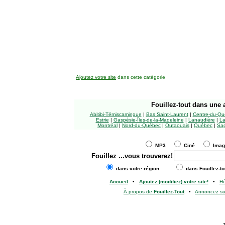
Ajoutez votre site
dans cette catégorie
Fouillez-tout
dans une a
Abitibi-Témiscamingue
|
Bas Saint-Laurent
|
Centre-du-Qu
Estrie
|
Gaspésie-Îles-de-la-Madeleine
|
Lanaudière
|
La
Montréal
|
Nord-du-Québec
|
Outaouais
|
Québec
|
Sag
MP3
Ciné
Ima
Fouillez
...vous trouverez!
dans votre région
dans Fouillez-to
Accueil
•
Ajoutez (modifiez) votre site!
•
H
À propos de
Fouillez-Tout
•
Annoncez s