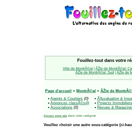
Fouillez-tout dans votre ré
Ville de MontrÃ©al
|
ÃŽle de MontrÃ©al: Ce
ÃŽle de MontrÃ©al: Sud
|
ÃŽle de M
Page d'accueil
>
MontrÃ©al
>
ÃŽle de MontrÃ©a
•
Agents & Courtiers
(0)
•
Ã‰valuation & Insp
•
Annonces classÃ©s@
•
Projects Immobilier
•
Associations
(0)
•
Revues & Magazine
Ajoutez votre site
dans cette catégorie
Veuillez choisir une autre sous-catégorie (ci-haut