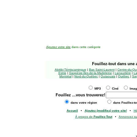
Ajoutez votre site
dans cette catégorie
Fouillez-tout
dans une a
Abitibi-Témiscamingue
|
Bas Saint-Laurent
|
Centre-du-Qu
Estrie
|
Gaspésie-Îles-de-la-Madeleine
|
Lanaudière
|
La
Montréal
|
Nord-du-Québec
|
Outaouais
|
Québec
|
Sag
MP3
Ciné
Ima
Fouillez
...vous trouverez!
dans votre région
dans Fouillez-to
Accueil
•
Ajoutez (modifiez) votre site!
•
H
À propos de
Fouillez-Tout
•
Annoncez s